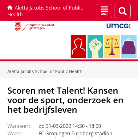
Aletta Jacobs School of Public
Menu
Zoek
Health
en
zoeken
Skip
Skip
to
to
Aletta Jacobs School of Public Health
Content
Navigation
Scoren met Talent! Kansen
voor de sport, onderzoek en
het bedrijfsleven
Wanneer:
do 31-03-2022 14:30 - 18:00
Waar:
FC Groningen Euroborg stadion,