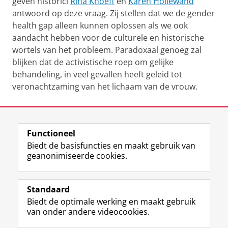
geven historici
Rina Knoeff
en
Karen Hollewand
antwoord op deze vraag. Zij stellen dat we de gender
health gap alleen kunnen oplossen als we ook
aandacht hebben voor de culturele en historische
wortels van het probleem. Paradoxaal genoeg zal
blijken dat de activistische roep om gelijke
behandeling, in veel gevallen heeft geleid tot
veronachtzaming van het lichaam van de vrouw.
De lezing vindt plaats in het House of Connections
op 22 januari aanstaande. Van 16.30 uur tot 18.00
Functioneel
uur.
Biedt de basisfuncties en maakt gebruik van
geanonimiseerde cookies.
Registreer je hier!
Standaard
Biedt de optimale werking en maakt gebruik
Deel dit
Facebook
LinkedIn
van onder andere videocookies.