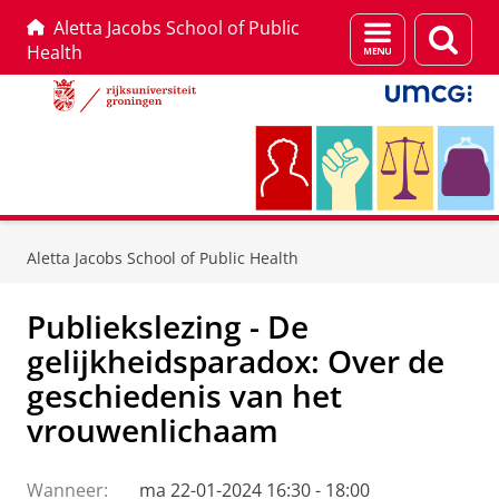
Aletta Jacobs School of Public
Menu
Zoek
Health
en
zoeken
Skip
Skip
to
to
Aletta Jacobs School of Public Health
Content
Navigation
Publiekslezing - De
gelijkheidsparadox: Over de
geschiedenis van het
vrouwenlichaam
Wanneer:
ma 22-01-2024 16:30 - 18:00