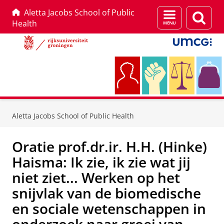
Aletta Jacobs School of Public
Menu
Zoek
Health
en
zoeken
Skip
Skip
to
to
Aletta Jacobs School of Public Health
Content
Navigation
Oratie prof.dr.ir. H.H. (Hinke)
Haisma: Ik zie, ik zie wat jij
niet ziet... Werken op het
snijvlak van de biomedische
en sociale wetenschappen in