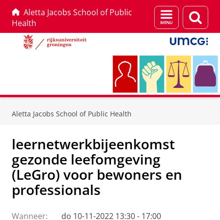
Aletta Jacobs School of Public
Menu
Zoek
Health
en
zoeken
Skip
Skip
to
to
Aletta Jacobs School of Public Health
Content
Navigation
leernetwerkbijeenkomst
gezonde leefomgeving
(LeGro) voor bewoners en
professionals
Wanneer:
do 10-11-2022 13:30 - 17:00