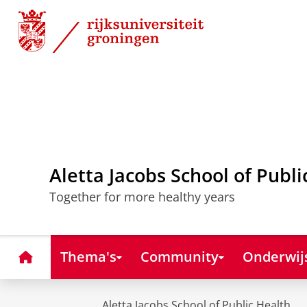
Skip
Skip
to
to
Content
Navigation
Aletta Jacobs School of Publi
Together for more healthy years
Home
Thema's
Community
Onderwij
Aletta Jacobs School of Public Health