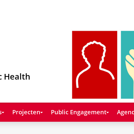
c Health
s
Projecten
Public Engagement
Agend