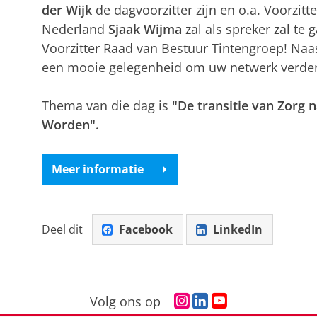
der Wijk
de dagvoorzitter zijn en o.a. Voorzitt
Nederland
Sjaak Wijma
zal als spreker zal te 
Voorzitter Raad van Bestuur Tintengroep! Naas
een mooie gelegenheid om uw netwerk verder 
Thema van die dag is
"De transitie van Zorg
Worden".
Meer informatie
Deel dit
Facebook
LinkedIn
I
L
Y
Volg ons op
n
i
o