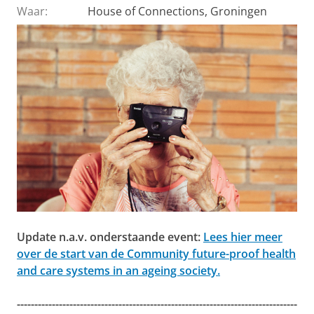
Waar:
House of Connections, Groningen
Update n.a.v. onderstaande event:
Lees hier meer
over de start van de Community future-proof health
and care systems in an ageing society.
--------------------------------------------------------------------------------