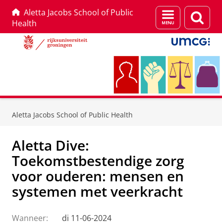
Aletta Jacobs School of Public
Menu
Zoek
Health
en
zoeken
Skip
Skip
to
to
Aletta Jacobs School of Public Health
Content
Navigation
Aletta Dive:
Toekomstbestendige zorg
voor ouderen: mensen en
systemen met veerkracht
Wanneer:
di 11-06-2024