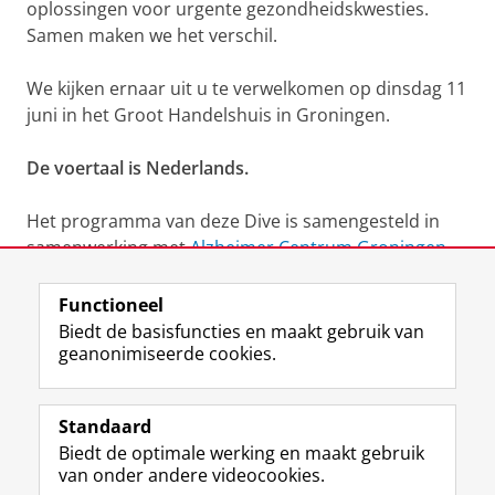
oplossingen voor urgente gezondheidskwesties.
Samen maken we het verschil.
We kijken ernaar uit u te verwelkomen op dinsdag 11
juni in het Groot Handelshuis in Groningen.
De voertaal is Nederlands.
Het programma van deze Dive is samengesteld in
samenwerking met
Alzheimer Centrum Groningen,
FAITH Research, UMCG, Stenden NHL, HANZE.
Functioneel
Update n.a.v. deze "Aletta Dive":
Lees hier meer over
Biedt de basisfuncties en maakt gebruik van
geanonimiseerde cookies.
de start van de Research Community future-proof
health and care systems in an ageing society.
Standaard
Biedt de optimale werking en maakt gebruik
Deel dit
Facebook
LinkedIn
van onder andere videocookies.