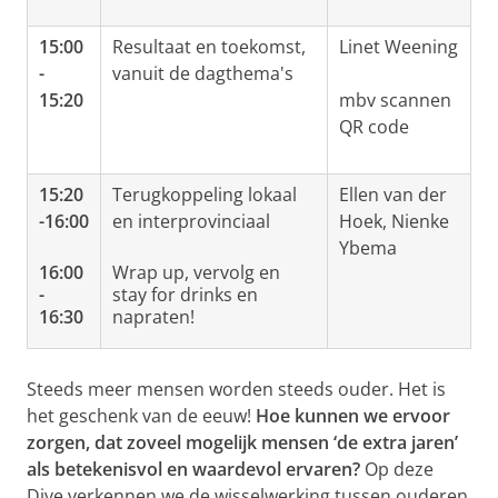
15:00
Resultaat en toekomst,
Linet Weening
-
vanuit de dagthema's
15:20
mbv scannen
QR code
15:20
Terugkoppeling lokaal
Ellen van der
-16:00
en interprovinciaal
Hoek, Nienke
Ybema
16:00
Wrap up, vervolg en
-
stay for drinks en
16:30
napraten!
Steeds meer mensen worden steeds ouder. Het is
het geschenk van de eeuw!
Hoe kunnen we ervoor
zorgen, dat zoveel mogelijk mensen ‘de extra jaren’
als betekenisvol en waardevol ervaren?
Op deze
Dive verkennen we de wisselwerking tussen ouderen