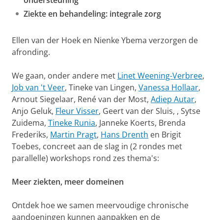
ondersteuning
Ziekte en behandeling: integrale zorg
Ellen van der Hoek en Nienke Ybema verzorgen de
afronding.
We gaan, onder andere met
Linet Weening-Verbree
,
Job van 't Veer
, Tineke van Lingen,
Vanessa Hollaar
,
Arnout Siegelaar, René van der Most,
Adiep Autar
,
Anjo Geluk,
Fleur Visser
, Geert van der Sluis, , Sytse
Zuidema,
Tineke Runia
, Janneke Koerts, Brenda
Frederiks,
Martin Pragt
,
Hans Drenth
en Brigit
Toebes, concreet aan de slag in (2 rondes met
parallelle) workshops rond zes thema's:
Meer ziekten, meer domeinen
Ontdek hoe we samen meervoudige chronische
aandoeningen kunnen aanpakken en de