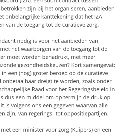
akkoord (IZA), een soort contract tussen
e betrokken zijn bij het organiseren, aanbieden
t onbelangrijke kanttekening dat het IZA
n van de toegang tot de curatieve zorg.
dacht nodig is voor het aanbieden van
rd met het waarborgen van de toegang tot de
meer moet worden benadrukt, met meer
ezonde gezondheidskeuzen? Kort samengevat:
t in een (nog) groter beroep op de curatieve
al onbetaalbaar dreigt te worden, zoals onder
happelijke Raad voor het Regeringsbeleid in
 is dus een middel om op termijn de druk op
Dit is volgens ons een gegeven waarvan alle
n zijn, van regerings- tot oppositiepartijen.
 met een minister voor zorg (Kuipers) en een