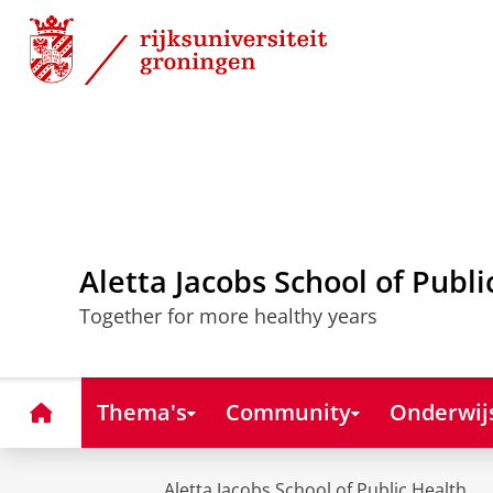
Skip
Skip
to
to
Content
Navigation
Aletta Jacobs School of Publi
Together for more healthy years
Home
Thema's
Community
Onderwij
Aletta Jacobs School of Public Health