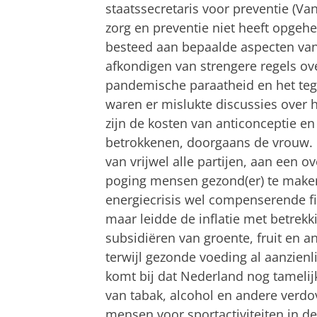
staatssecretaris voor preventie (Va
zorg en preventie niet heeft opgehe
besteed aan bepaalde aspecten van
afkondigen van strengere regels ove
pandemische paraatheid en het tege
waren er mislukte discussies over 
zijn de kosten van anticonceptie 
betrokkenen, doorgaans de vrouw. M
van vrijwel alle partijen, aan een 
poging mensen gezond(er) te make
energiecrisis wel compenserende f
maar leidde de inflatie met betrekk
subsidiëren van groente, fruit en 
terwijl gezonde voeding al aanzien
komt bij dat Nederland nog tamelij
van tabak, alcohol en andere ver
mensen voor sportactiviteiten in d