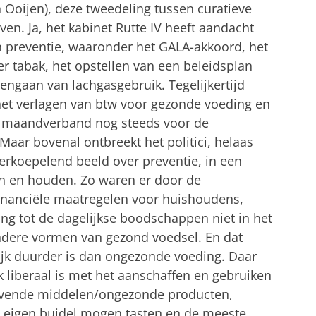
n Ooijen), deze tweedeling tussen curatieve
ven. Ja, het kabinet Rutte IV heeft aandacht
 preventie, waaronder het GALA-akkoord, het
r tabak, het opstellen van een beleidsplan
ngaan van lachgasgebruik. Tegelijkertijd
het verlagen van btw voor gezonde voeding en
en maandverband nog steeds voor de
aar bovenal ontbreekt het politici, helaas
overkoepelend beeld over preventie, in een
n en houden. Zo waren er door de
inanciële maatregelen voor huishoudens,
ing tot de dagelijkse boodschappen niet in het
andere vormen van gezond voedsel. En dat
lijk duurder is dan ongezonde voeding. Daar
k liberaal is met het aanschaffen en gebruiken
dovende middelen/ongezonde producten,
e eigen buidel mogen tasten en de meeste