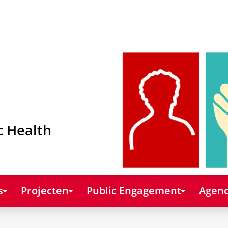
c Health
s
Projecten
Public Engagement
Agend