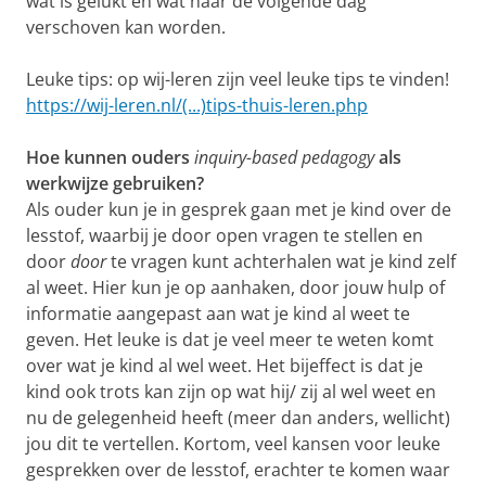
wat is gelukt en wat naar de volgende dag
verschoven kan worden.
Leuke tips: op wij-leren zijn veel leuke tips te vinden!
https://wij-leren.nl/(...)tips-thuis-leren.php
Hoe kunnen ouders
inquiry-based pedagogy
als
werkwijze gebruiken?
Als ouder kun je in gesprek gaan met je kind over de
lesstof, waarbij je door open vragen te stellen en
door
door
te vragen kunt achterhalen wat je kind zelf
al weet. Hier kun je op aanhaken, door jouw hulp of
informatie aangepast aan wat je kind al weet te
geven. Het leuke is dat je veel meer te weten komt
over wat je kind al wel weet. Het bijeffect is dat je
kind ook trots kan zijn op wat hij/ zij al wel weet en
nu de gelegenheid heeft (meer dan anders, wellicht)
jou dit te vertellen. Kortom, veel kansen voor leuke
gesprekken over de lesstof, erachter te komen waar