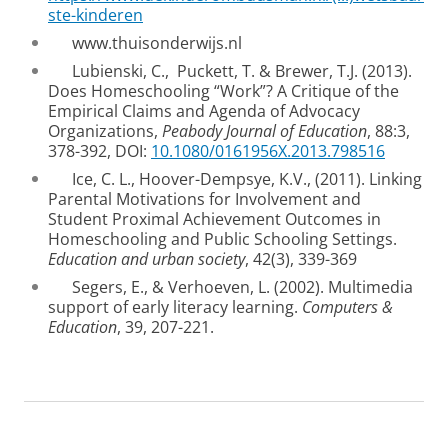
ste-kinderen
www.thuisonderwijs.nl
Lubienski, C., Puckett, T. & Brewer, T.J. (2013).
Does Homeschooling “Work”? A Critique of the
Empirical Claims and Agenda of Advocacy
Organizations,
Peabody Journal of Education
, 88:3,
378-392, DOI:
10.1080/0161956X.2013.798516
Ice, C. L., Hoover-Dempsye, K.V., (2011). Linking
Parental Motivations for Involvement and
Student Proximal Achievement Outcomes in
Homeschooling and Public Schooling Settings.
Education and urban society
, 42(3), 339-369
Segers, E., & Verhoeven, L. (2002). Multimedia
support of early literacy learning.
Computers &
Education
, 39, 207-221.