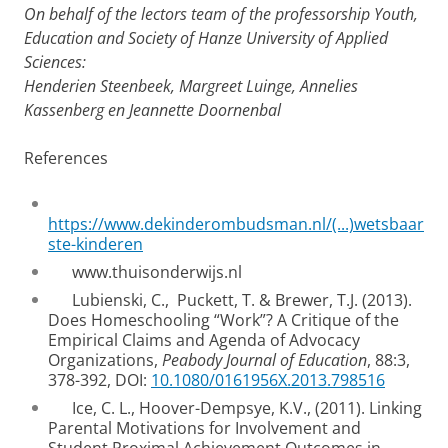
On behalf of the lectors team of the professorship Youth,
Education and Society of Hanze University of Applied
Sciences:
Henderien Steenbeek, Margreet Luinge, Annelies
Kassenberg en Jeannette Doornenbal
References
https://www.dekinderombudsman.nl/(...)wetsbaar
ste-kinderen
www.thuisonderwijs.nl
Lubienski, C., Puckett, T. & Brewer, T.J. (2013).
Does Homeschooling “Work”? A Critique of the
Empirical Claims and Agenda of Advocacy
Organizations,
Peabody Journal of Education
, 88:3,
378-392, DOI:
10.1080/0161956X.2013.798516
Ice, C. L., Hoover-Dempsye, K.V., (2011). Linking
Parental Motivations for Involvement and