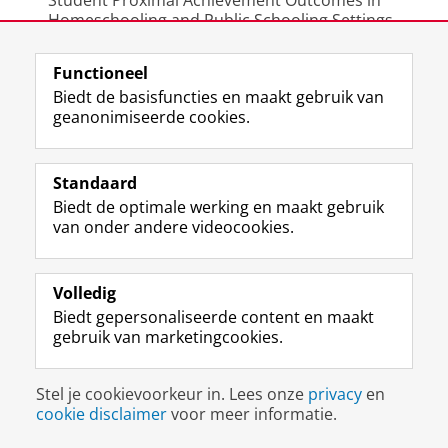
Student Proximal Achievement Outcomes in
Homeschooling and Public Schooling Settings.
Education and urban society
, 42(3), 339-369
Segers, E., & Verhoeven, L. (2002). Multimedia
Functioneel
support of early literacy learning.
Computers &
Biedt de basisfuncties en maakt gebruik van
Education
, 39, 207-221.
geanonimiseerde cookies.
Standaard
Deel dit
Facebook
LinkedIn
Biedt de optimale werking en maakt gebruik
van onder andere videocookies.
Meest recente berichten
Volledig
Biedt gepersonaliseerde content en maakt
gebruik van marketingcookies.
Meest gebruikte tags
justice (1)
Stel je cookievoorkeur in. Lees onze
privacy
en
Aletta's Talent Network (1)
cookie disclaimer
voor meer informatie.
Resilience (1)