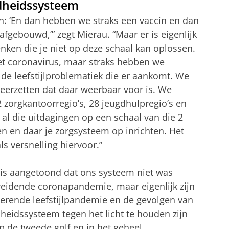
dheidssysteem
en: ‘En dan hebben we straks een vaccin en dan
fgebouwd,’” zegt Mierau. “Maar er is eigenlijk
ken die je niet op deze schaal kan oplossen.
t coronavirus, maar straks hebben we
 de leefstijlproblematiek die er aankomt. We
erzetten dat daar weerbaar voor is. We
zorgkantoorregio’s, 28 jeugdhulpregio’s en
e al die uitdagingen op een schaal van die 2
en
en daar je zorgsysteem op inrichten. Het
s versnelling hiervoor.”
sis aangetoond dat ons systeem niet was
reidende coronapandemie, maar eigenlijk zijn
erende leefstijlpandemie en de gevolgen van
heidssysteem tegen het licht te houden zijn
p de tweede golf en in het geheel