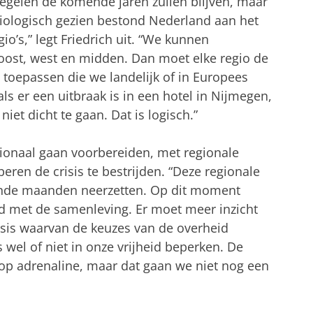
egelen de komende jaren zullen blijven, maar
emiologisch gezien bestond Nederland aan het
gio’s,” legt Friedrich uit. “We kunnen
oost, west en midden. Dan moet elke regio de
oepassen die we landelijk of in Europees
s er een uitbraak is in een hotel in Nijmegen,
iet dicht te gaan. Dat is logisch.”
onaal gaan voorbereiden, met regionale
eren de crisis te bestrijden. “Deze regionale
nde maanden neerzetten. Op dit moment
d met de samenleving. Er moet meer inzicht
sis waarvan de keuzes van de overheid
wel of niet in onze vrijheid beperken. De
 op adrenaline, maar dat gaan we niet nog een