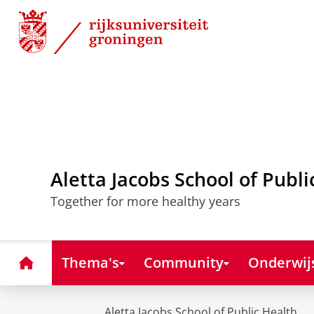
Skip
Skip
to
to
Content
Navigation
Aletta Jacobs School of Publi
Together for more healthy years
Home
Thema's
Community
Onderwij
Aletta Jacobs School of Public Health