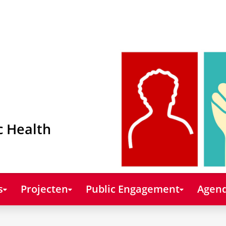
c Health
s
Projecten
Public Engagement
Agend