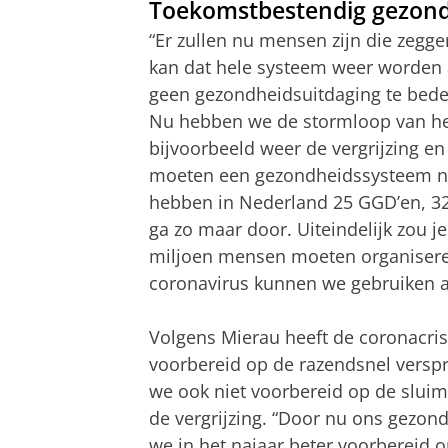
Toekomstbestendig gezon
“Er zullen nu mensen zijn die zegg
kan dat hele systeem weer worden a
geen gezondheidsuitdaging te beden
Nu hebben we de stormloop van he
bijvoorbeeld weer de vergrijzing en
moeten een gezondheidssysteem ne
hebben in Nederland 25 GGD’en, 32 
ga zo maar door. Uiteindelijk zou j
miljoen mensen moeten organiser
coronavirus kunnen we gebruiken al
Volgens Mierau heeft de coronacri
voorbereid op de razendsnel versp
we ook niet voorbereid op de sluim
de vergrijzing. “Door nu ons gezond
we in het najaar beter voorbereid o