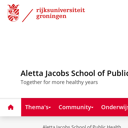
Skip
Skip
to
to
Content
Navigation
Aletta Jacobs School of Publi
Together for more healthy years
Home
Thema's
Community
Onderwij
Aletta Jacobs School of Public Health