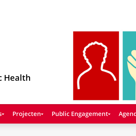
c Health
s
Projecten
Public Engagement
Agend