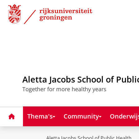
Skip
Skip
to
to
Content
Navigation
Aletta Jacobs School of Publi
Together for more healthy years
Home
Thema's
Community
Onderwij
Aletta Jacobs School of Public Health