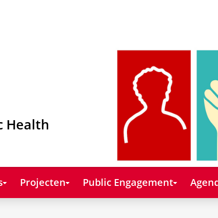
c Health
s
Projecten
Public Engagement
Agend