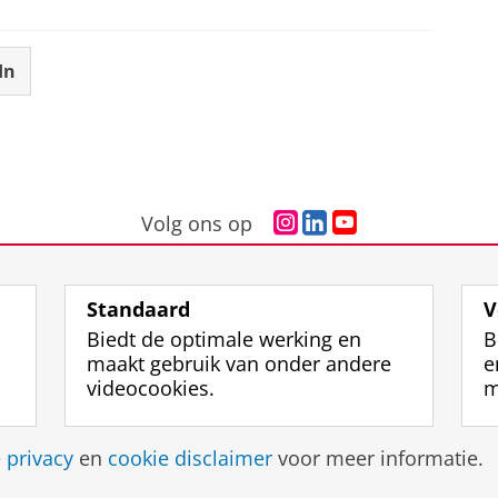
In
I
L
Y
Volg ons op
n
i
o
s
n
u
t
k
T
Standaard
V
a
e
u
Biedt de optimale werking en
B
g
d
b
maakt gebruik van onder andere
e
r
I
e
videocookies.
m
a
n
-
m
-
k
-
p
a
Disclaimer & Copyright
Privacy
Cookies
Inlo
e
privacy
en
cookie disclaimer
voor meer informatie.
a
a
n
c
g
a