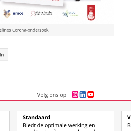
felines Corona-onderzoek.
In
I
L
Y
Volg ons op
n
i
o
s
n
u
t
k
T
Standaard
V
a
e
u
Biedt de optimale werking en
B
g
d
b