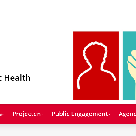
c Health
s
Projecten
Public Engagement
Agend