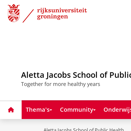
Skip
Skip
to
to
Content
Navigation
Aletta Jacobs School of Publi
Together for more healthy years
Home
Thema's
Community
Onderwij
Aletta Jacobs School of Public Health