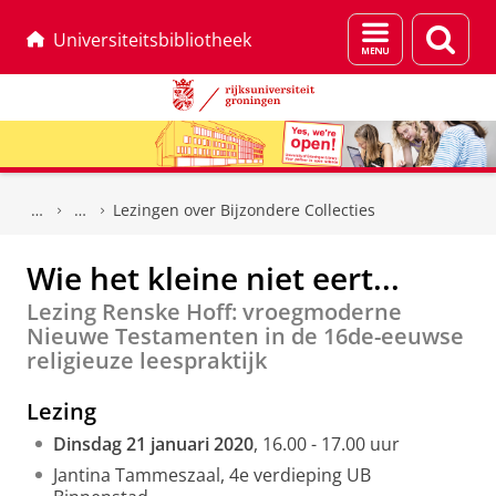
Menu
Zoek
Universiteitsbibliotheek
en
zoeken
Skip
Skip
to
to
Lezingen over Bijzondere Collecties
Content
Navigation
Wie het kleine niet eert...
Lezing Renske Hoff: vroegmoderne
Nieuwe Testamenten in de 16de-eeuwse
religieuze leespraktijk
Lezing
Dinsdag 21 januari 2020
, 16.00 - 17.00 uur
Jantina Tammeszaal, 4e verdieping UB