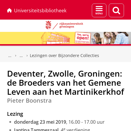
Menu
Zoek
Universiteitsbibliotheek
en
zoeken
Skip
Skip
to
to
Lezingen over Bijzondere Collecties
Content
Navigation
Deventer, Zwolle, Groningen:
de Broeders van het Gemene
Leven aan het Martinikerkhof
Pieter Boonstra
Lezing
donderdag 23 mei 2019
, 16.00 - 17.00 uur
e
Jantina Tammeszaal
, 4
verdieping