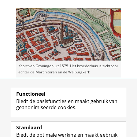
Kaart van Groningen uit 1575. Het broederhuis is zichtbaar
achter de Martinitoren en de Walburgkerk
Laatst gewijzigd:
07 januari 2021 15:06
Functioneel
Biedt de basisfuncties en maakt gebruik van
geanonimiseerde cookies.
M
I
Volg ons op
a
n
Standaard
s
s
Biedt de optimale werking en maakt gebruik
t
t
De UB voor medewerkers