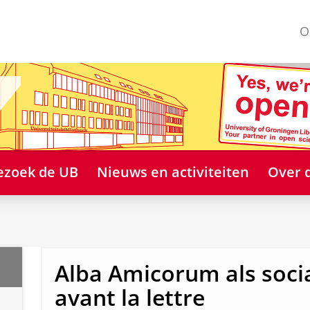
O
ezoek de UB
Nieuws en activiteiten
Over 
Alba Amicorum als soci
avant la lettre