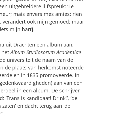
en uitgebreidere lijfspreuk: ‘Le
eur; mais envers mes amies; rien
es, verandert ook mijn gemoed; maar
ets mijn hart].
ma uit Drachten een album aan,
t het
Album Studiosorum Academiae
de universiteit de naam van de
 en de plaats van herkomst noteerde
deerde en in 1835 promoveerde. In
 (gedenkwaardigheden) aan van een
derdeel in een album. De schrijver
‘Frans is kandidaat! Drink!’, ‘de
zaten’ en dacht terug aan ‘de
’.