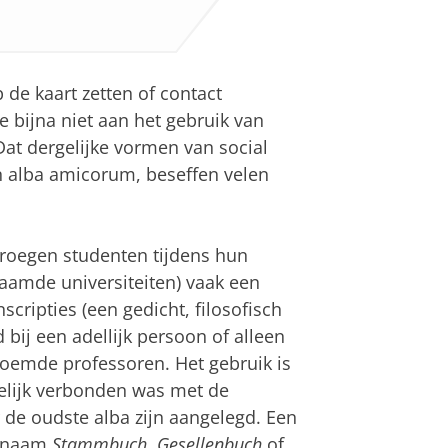
p de kaart zetten of contact
bijna niet aan het gebruik van
at dergelijke vormen van social
 alba amicorum, beseffen velen
droegen studenten tijdens hun
aamde universiteiten) vaak een
cripties (een gedicht, filosofisch
 bij een adellijk persoon of alleen
oemde professoren. Het gebruik is
elijk verbonden was met de
r de oudste alba zijn aangelegd. Een
e naam
Stammbuch
,
Gesellenbuch
of