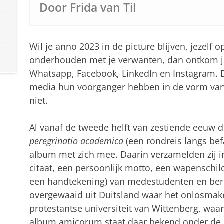
Door Frida van Til
Wil je anno 2023 in de picture blijven, jezelf o
onderhouden met je verwanten, dan ontkom je 
Whatsapp, Facebook, LinkedIn en Instagram. D
media hun voorganger hebben in de vorm van
niet.
Al vanaf de tweede helft van zestiende eeuw 
peregrinatio academica
(een rondreis langs bef
album met zich mee. Daarin verzamelden zij ins
citaat, een persoonlijk motto, een wapenschild
een handtekening) van medestudenten en ber
overgewaaid uit Duitsland waar het onlosmak
protestantse universiteit van Wittenberg, waa
album amicorum staat daar bekend onder d