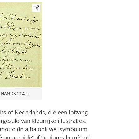
u HANDS 214 T)
uits of Nederlands, die een lofzang
gezeld van kleurrijke illustraties,
t motto (in alba ook wel symbolum
é pour guide’ of ‘toujours la même’.