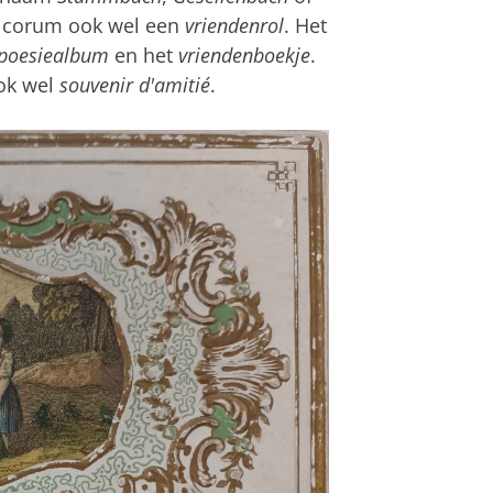
micorum ook wel een
vriendenrol
. Het
poesiealbum
en het
vriendenboekje
.
ook wel
souvenir d'amitié
.