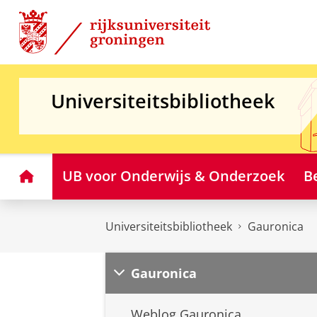
Skip
Skip
to
to
Content
Navigation
Universiteitsbibliotheek
Home
UB voor Onderwijs & Onderzoek
B
Universiteitsbibliotheek
Gauronica
Gauronica
Weblog Gauronica