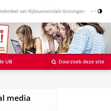
nderdeel van Rijksuniversiteit Groningen
Contr
Nederlands
English
de UB
Doorzoek deze site
al media