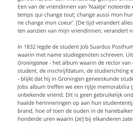
Een van de vriendinnen van ‘Naatje’ noteerde e
temps qui change tout; change aussi mon hum
ne change mon coeur’. [De tijd verandert all
ten aanzien van mijn vriendinnen; verandert ni
In 1832 legde de student Job Suardus Posthu
waarin met name studiegenoten schreven. Ui
Groninganae
- het album waarin de rector van 
student, de inschrijfdatum, de studierichting
- blijkt dat hij in Groningen geneeskunde stu
Jobs album treffen we een rijtje memorabilia
onbekende vriend. Dit is geen gebruikelijk on
haalde herinneringen op aan hun studententijd: 
brand, hoe of toen de ouden in de hanebalken 
honderde uren waarin [ze] bij elkanderen zaten