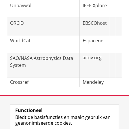
Unpaywall
IEEE Xplore
ORCID
EBSCOhost
WorldCat
Espacenet
arxiv.org
SAO/NASA Astrophysics Data
System
Crossref
Mendeley
Laatst gewijzigd:
10 juli 2026 11:43
Functioneel
View this page in:
English
Biedt de basisfuncties en maakt gebruik van
geanonimiseerde cookies.