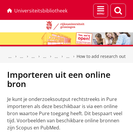
Menu
Zoek
Universiteitsbibliotheek
en
zoeken
Skip
Skip
to
to
How to add research output
Content
Navigation
Importeren uit een online
bron
Je kunt je onderzoeksoutput rechtstreeks in Pure
importeren als deze beschikbaar is via een online
bron waartoe Pure toegang heeft. Dit bespaart veel
tijd. Voorbeelden van beschikbare online bronnen
zijn Scopus en PubMed.