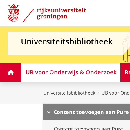
Skip
Skip
to
to
Content
Navigation
Universiteitsbibliotheek
Home
UB voor Onderwijs & Onderzoek
B
Universiteitsbibliotheek
UB voor Ond
Content toevoegen aan Pure
Content toevoegen aan Pure