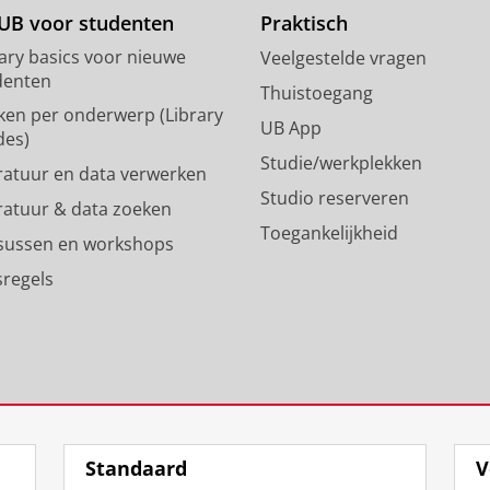
d
g
UB voor studenten
Praktisch
o
r
rary basics voor nieuwe
Veelgestelde vragen
n
a
denten
p
m
Thuistoegang
ken per onderwerp (Library
r
-
UB App
des)
o
a
Studie/werkplekken
f
c
eratuur en data verwerken
i
c
Studio reserveren
eratuur & data zoeken
e
o
Toegankelijkheid
l
u
sussen en workshops
R
n
sregels
i
t
j
R
k
i
s
j
u
k
n
s
i
u
v
n
Standaard
V
e
i