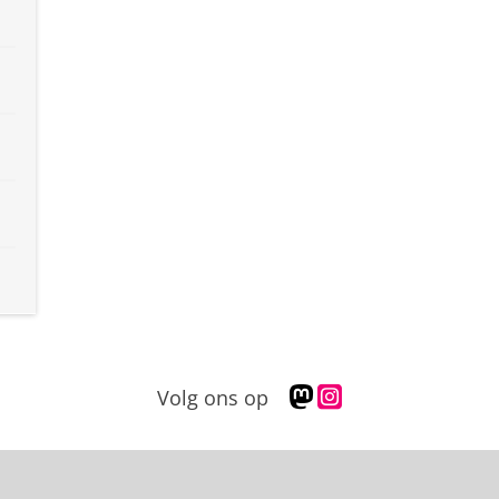
M
I
Volg ons op
a
n
s
s
t
t
o
a