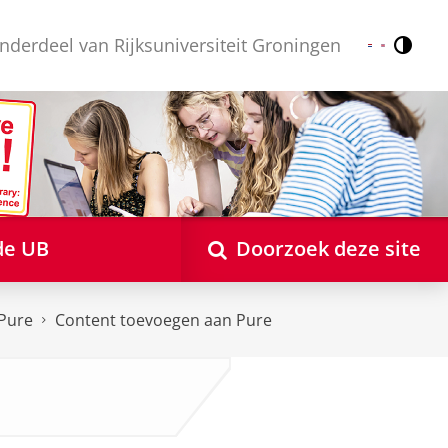
nderdeel van Rijksuniversiteit Groningen
Contr
Nederlands
English
de UB
Doorzoek deze site
Pure
Content toevoegen aan Pure