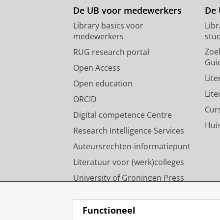
De UB voor medewerkers
De 
Library basics voor
Lib
medewerkers
stu
Zoe
RUG research portal
Gui
Open Access
Lit
Open education
Lit
ORCID
Cur
Digital competence Centre
Hui
Research Intelligence Services
Auteursrechten-informatiepunt
Literatuur voor (werk)colleges
University of Groningen Press
Onze expertise
Functioneel