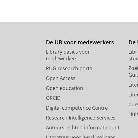
De UB voor medewerkers
De 
Library basics voor
Lib
medewerkers
stu
Zoe
RUG research portal
Gui
Open Access
Lit
Open education
Lit
ORCID
Cur
Digital competence Centre
Hui
Research Intelligence Services
Auteursrechten-informatiepunt
Literatuur voor (werk)colleges