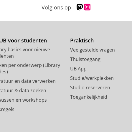
M
I
Volg ons op
a
n
s
s
t
t
o
a
d
g
UB voor studenten
Praktisch
o
r
rary basics voor nieuwe
Veelgestelde vragen
n
a
denten
p
m
Thuistoegang
ken per onderwerp (Library
r
-
UB App
des)
o
a
Studie/werkplekken
f
c
eratuur en data verwerken
i
c
Studio reserveren
eratuur & data zoeken
e
o
Toegankelijkheid
l
u
sussen en workshops
R
n
sregels
i
t
j
R
k
i
s
j