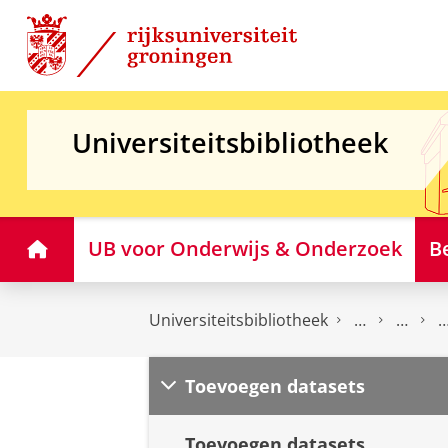
Skip
Skip
to
to
Content
Navigation
Universiteitsbibliotheek
Home
UB voor Onderwijs & Onderzoek
B
Universiteitsbibliotheek
Toevoegen datasets
Toevoegen datasets