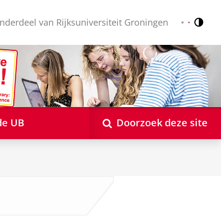
nderdeel van Rijksuniversiteit Groningen
Contr
Nederlands
English
de UB
Doorzoek deze site