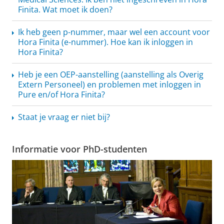
Finita. Wat moet ik doen?
Ik heb geen p-nummer, maar wel een account voor
Hora Finita (e-nummer). Hoe kan ik inloggen in
Hora Finita?
Heb je een OEP-aanstelling (aanstelling als Overig
Extern Personeel) en problemen met inloggen in
Pure en/of Hora Finita?
Staat je vraag er niet bij?
Informatie voor PhD-studenten