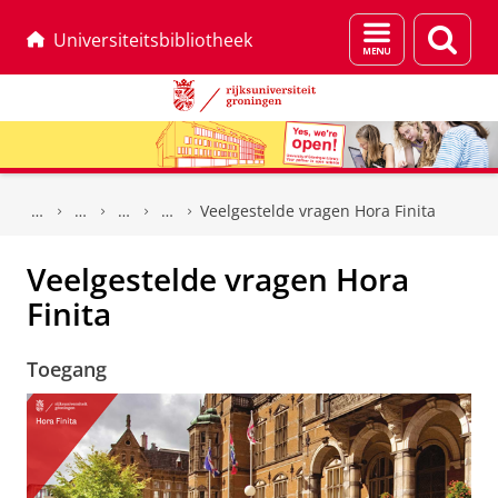
Menu
Zoek
Universiteitsbibliotheek
en
zoeken
Skip
Skip
to
to
Veelgestelde vragen Hora Finita
Content
Navigation
Veelgestelde vragen Hora
Finita
Toegang