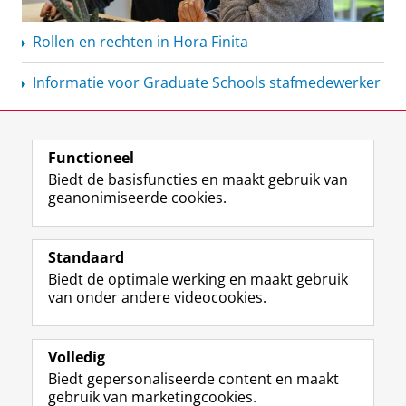
Rollen en rechten in Hora Finita
Informatie voor Graduate Schools stafmedewerker
Functioneel
View this page in:
English
Biedt de basisfuncties en maakt gebruik van
geanonimiseerde cookies.
M
I
Volg ons op
a
n
Standaard
s
s
Biedt de optimale werking en maakt gebruik
t
t
De UB voor medewerkers
van onder andere videocookies.
o
a
De UB voor studenten
d
g
o
r
Praktisch
n
a
Volledig
p
m
Biedt gepersonaliseerde content en maakt
Over de UB
r
-
gebruik van marketingcookies.