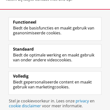
Laatst gewijzigd:
12 juni 2025 13:40
Functioneel
View this page in:
English
Biedt de basisfuncties en maakt gebruik van
geanonimiseerde cookies.
M
I
Volg ons op
a
n
Standaard
s
s
Biedt de optimale werking en maakt gebruik
t
t
De UB voor medewerkers
van onder andere videocookies.
o
a
De UB voor studenten
d
g
o
r
Praktisch
n
a
Volledig
p
m
Biedt gepersonaliseerde content en maakt
Over de UB
r
-
gebruik van marketingcookies.
o
a
f
c
Disclaimer & Copyright
Privacy
Cookies
i
c
Stel je cookievoorkeur in. Lees onze
privacy
en
Inloggen
e
o
cookie disclaimer
voor meer informatie.