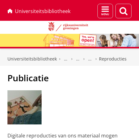
Menu
Zoek
Universiteitsbibliotheek
en
zoeken
Skip
Skip
to
to
Universiteitsbibliotheek
Reproducties
Content
Navigation
Publicatie
Digitale reproducties van ons materiaal mogen