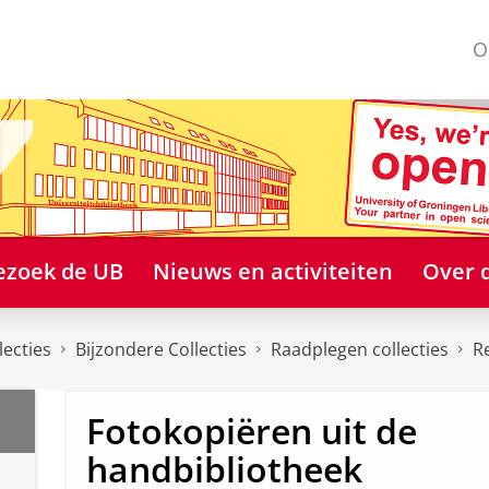
O
ezoek de UB
Nieuws en activiteiten
Over 
lecties
Bijzondere Collecties
Raadplegen collecties
R
Fotokopiëren uit de
handbibliotheek