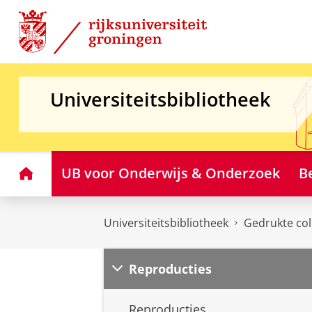
Skip
Skip
to
to
Content
Navigation
Universiteitsbibliotheek
Home
UB voor Onderwijs & Onderzoek
B
Universiteitsbibliotheek
Gedrukte col
Reproducties
Reproducties