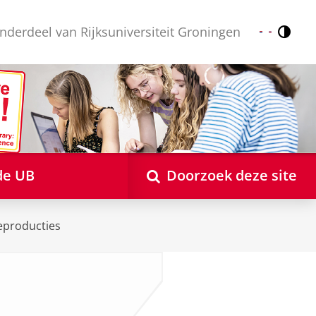
nderdeel van Rijksuniversiteit Groningen
Contr
Nederlands
English
de UB
Doorzoek deze site
eproducties