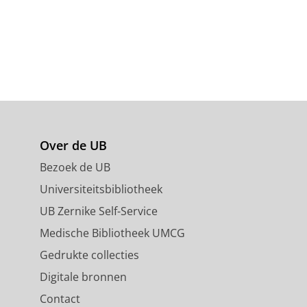
Over de UB
Bezoek de UB
Universiteitsbibliotheek
UB Zernike Self-Service
Medische Bibliotheek UMCG
Gedrukte collecties
Digitale bronnen
Contact