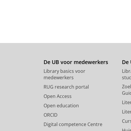
De UB voor medewerkers
De 
Library basics voor
Lib
medewerkers
stu
Zoe
RUG research portal
Gui
Open Access
Lit
Open education
Lit
ORCID
Cur
Digital competence Centre
Hui