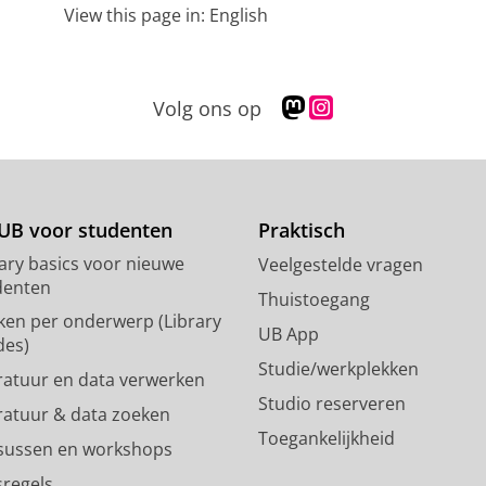
View this page in:
English
M
I
Volg ons op
a
n
s
s
t
t
o
a
d
g
UB voor studenten
Praktisch
o
r
rary basics voor nieuwe
Veelgestelde vragen
n
a
denten
p
m
Thuistoegang
ken per onderwerp (Library
r
-
UB App
des)
o
a
Studie/werkplekken
f
c
eratuur en data verwerken
i
c
Studio reserveren
eratuur & data zoeken
e
o
Toegankelijkheid
l
u
sussen en workshops
R
n
sregels