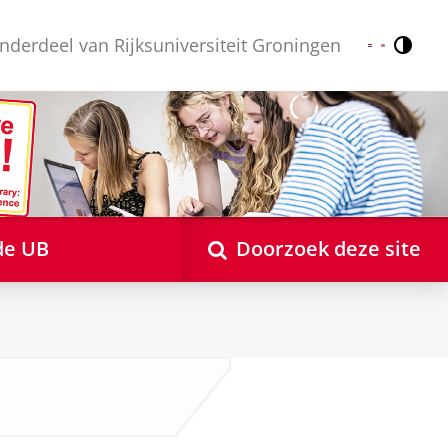
nderdeel van Rijksuniversiteit Groningen
Contr
Nederlands
English
de UB
Doorzoek deze site