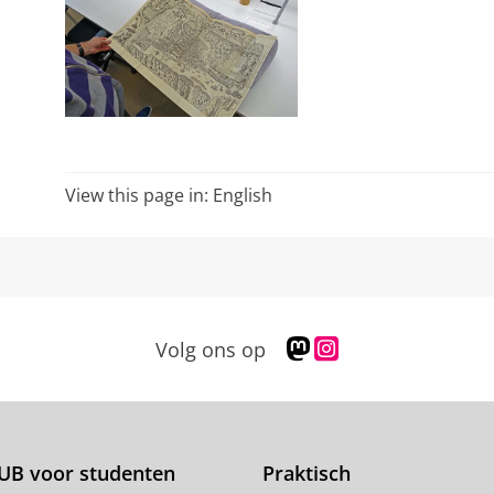
View this page in:
English
M
I
Volg ons op
a
n
s
s
t
t
o
a
d
g
UB voor studenten
Praktisch
o
r