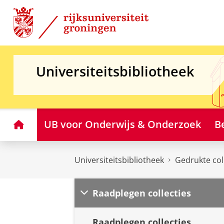
Skip
Skip
to
to
Content
Navigation
Universiteitsbibliotheek
Home
UB voor Onderwijs & Onderzoek
B
Universiteitsbibliotheek
Gedrukte col
Raadplegen collecties
Raadplegen collecties