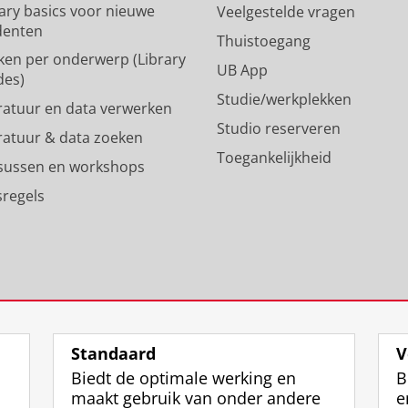
rary basics voor nieuwe
Veelgestelde vragen
n
a
denten
p
m
Thuistoegang
ken per onderwerp (Library
r
-
UB App
des)
o
a
Studie/werkplekken
f
c
eratuur en data verwerken
i
c
Studio reserveren
eratuur & data zoeken
e
o
Toegankelijkheid
l
u
sussen en workshops
R
n
sregels
i
t
j
R
k
i
s
j
u
k
n
s
i
u
v
n
Standaard
V
e
i
Biedt de optimale werking en
B
r
v
maakt gebruik van onder andere
e
s
e