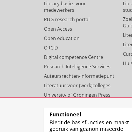
Library basics voor
Lib
medewerkers
stu
Zoe
RUG research portal
Gui
Open Access
Lit
Open education
Lit
ORCID
Cur
Digital competence Centre
Hui
Research Intelligence Services
Auteursrechten-informatiepunt
Literatuur voor (werk)colleges
University of Groningen Press
Onze expertise
Functioneel
Biedt de basisfuncties en maakt
gebruik van geanonimiseerde