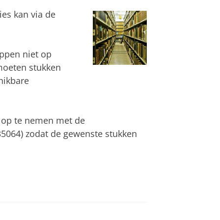
ies kan via de
ppen niet op
moeten stukken
hikbare
t op te nemen met de
35064) zodat de gewenste stukken