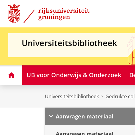
Skip
Skip
to
to
Content
Navigation
Universiteitsbibliotheek
Home
UB voor Onderwijs & Onderzoek
B
Universiteitsbibliotheek
Gedrukte col
Aanvragen materiaal
Aanvragen materiaal