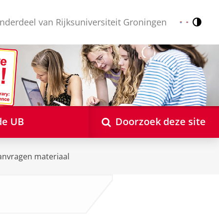
nderdeel van Rijksuniversiteit Groningen
Contr
Nederlands
English
de UB
Doorzoek deze site
anvragen materiaal