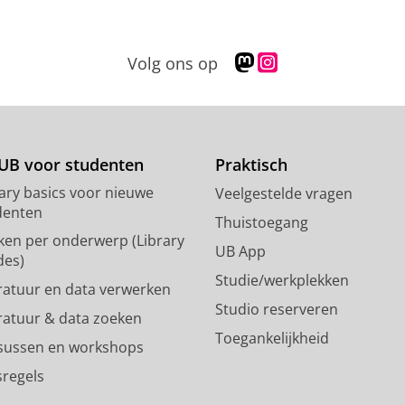
M
I
Volg ons op
a
n
s
s
t
t
o
a
d
g
UB voor studenten
Praktisch
o
r
rary basics voor nieuwe
Veelgestelde vragen
n
a
denten
p
m
Thuistoegang
ken per onderwerp (Library
r
-
UB App
des)
o
a
Studie/werkplekken
f
c
eratuur en data verwerken
i
c
Studio reserveren
eratuur & data zoeken
e
o
Toegankelijkheid
l
u
sussen en workshops
R
n
sregels
i
t
j
R