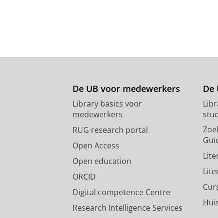
De UB voor medewerkers
De 
Library basics voor
Lib
medewerkers
stu
Zoe
RUG research portal
Gui
Open Access
Lit
Open education
Lit
ORCID
Cur
Digital competence Centre
Hui
Research Intelligence Services