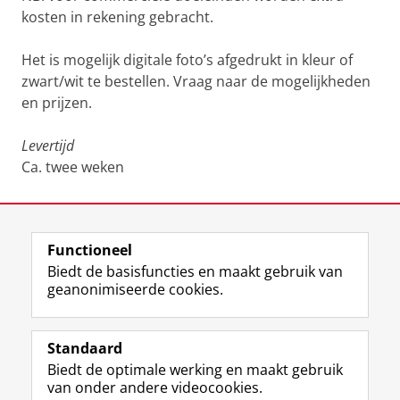
kosten in rekening gebracht.
Het is mogelijk digitale foto’s afgedrukt in kleur of
zwart/wit te bestellen. Vraag naar de mogelijkheden
en prijzen.
Levertijd
Ca. twee weken
Laatst gewijzigd:
12 juni 2025 13:40
Functioneel
View this page in:
English
Biedt de basisfuncties en maakt gebruik van
geanonimiseerde cookies.
M
I
Volg ons op
a
n
Standaard
s
s
Biedt de optimale werking en maakt gebruik
t
t
De UB voor medewerkers
van onder andere videocookies.
o
a