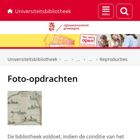
Menu
Zoek
Universiteitsbibliotheek
en
zoeken
Skip
Skip
to
to
Universiteitsbibliotheek
Reproducties
Content
Navigation
Foto-opdrachten
De bibliotheek voldoet, indien de conditie van het