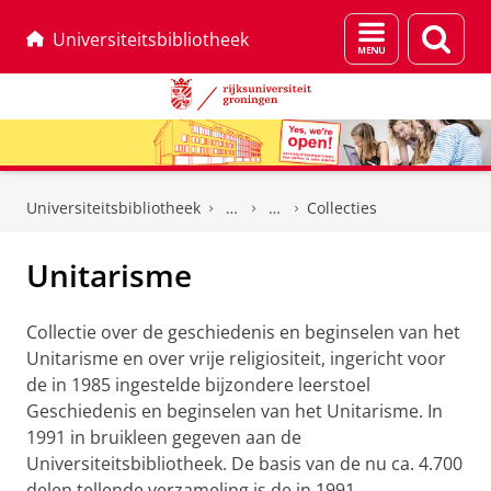
Menu
Zoek
Universiteitsbibliotheek
en
zoeken
Skip
Skip
to
to
Universiteitsbibliotheek
Collecties
Content
Navigation
Unitarisme
Collectie over de geschiedenis en beginselen van het
Unitarisme en over vrije religiositeit, ingericht voor
de in 1985 ingestelde bijzondere leerstoel
Geschiedenis en beginselen van het Unitarisme. In
1991 in bruikleen gegeven aan de
Universiteitsbibliotheek. De basis van de nu ca. 4.700
delen tellende verzameling is de in 1991