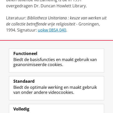
overgedragen Dr. Duncan Howlett Library.
Literatuur:
Bibliotheca Unitariana : keuze van werken uit
de collectie betreffende vrije religiositeit
- Groningen,
1994. Signatuur:
uokw 085A 040
.
Laatst gewijzigd:
12 juni 2025 13:39
Functioneel
View this page in:
English
Biedt de basisfuncties en maakt gebruik van
geanonimiseerde cookies.
M
I
Volg ons op
a
n
Standaard
s
s
Biedt de optimale werking en maakt gebruik
t
t
De UB voor medewerkers
van onder andere videocookies.
o
a
De UB voor studenten
d
g
o
r
Praktisch
n
a
Volledig