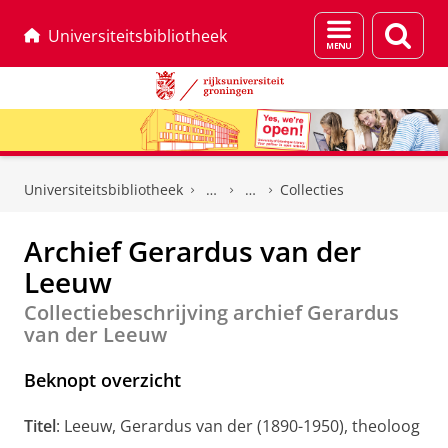
Menu
Zoek
Universiteitsbibliotheek
en
zoeken
Skip
Skip
to
to
Universiteitsbibliotheek
Collecties
Content
Navigation
Archief Gerardus van der
Leeuw
Collectiebeschrijving archief Gerardus
van der Leeuw
Beknopt overzicht
Titel
: Leeuw, Gerardus van der (1890-1950), theoloog