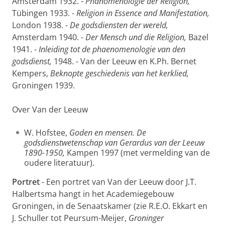
Amsterdam 1932. -
Phänomenologie der Religion,
Tübingen 1933. -
Religion in Essence and Manifestation,
London 1938. -
De godsdiensten der wereld,
Amsterdam 1940. -
Der Mensch und die Religion,
Bazel
1941. -
Inleiding tot de phaenomenologie van den
godsdienst,
1948. - Van der Leeuw en K.Ph. Bernet
Kempers,
Beknopte geschiedenis van het kerklied,
Groningen 1939.
Over Van der Leeuw
W. Hofstee,
Goden en mensen. De
godsdienstwetenschap van Gerardus van der Leeuw
1890-1950,
Kampen 1997 (met vermelding van de
oudere literatuur).
Portret
- Een portret van Van der Leeuw door J.T.
Halbertsma hangt in het Academiegebouw
Groningen, in de Senaatskamer (zie R.E.O. Ekkart en
J. Schuller tot Peursum-Meijer,
Groninger