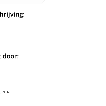
rijving:
t door:
leraar