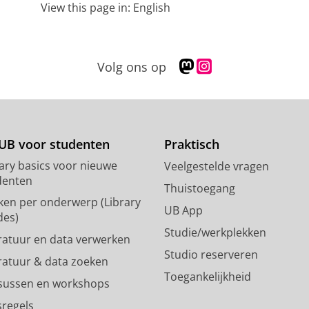
View this page in:
English
M
I
Volg ons op
a
n
s
s
t
t
o
a
d
g
UB voor studenten
Praktisch
o
r
rary basics voor nieuwe
Veelgestelde vragen
n
a
denten
p
m
Thuistoegang
ken per onderwerp (Library
r
-
UB App
des)
o
a
Studie/werkplekken
f
c
eratuur en data verwerken
i
c
Studio reserveren
eratuur & data zoeken
e
o
Toegankelijkheid
l
u
sussen en workshops
R
n
sregels
i
t