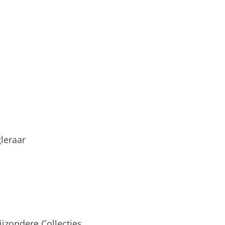
leraar
ijzondere Collecties