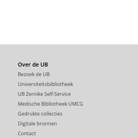
Over de UB
Bezoek de UB
Universiteitsbibliotheek
UB Zernike Self-Service
Medische Bibliotheek UMCG
Gedrukte collecties
Digitale bronnen
Contact