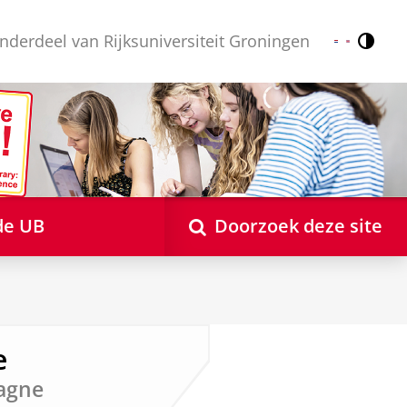
nderdeel van Rijksuniversiteit Groningen
Contr
Nederlands
English
de UB
Doorzoek deze site
e
hagne