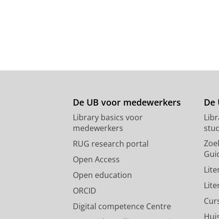
De UB voor medewerkers
De 
Library basics voor
Lib
medewerkers
stu
Zoe
RUG research portal
Gui
Open Access
Lit
Open education
Lit
ORCID
Cur
Digital competence Centre
Hui