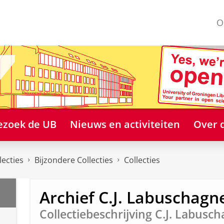
O
ezoek de UB
Nieuws en activiteiten
Over 
lecties
Bijzondere Collecties
Collecties
Archief C.J. Labuschagn
Collectiebeschrijving C.J. Labusc