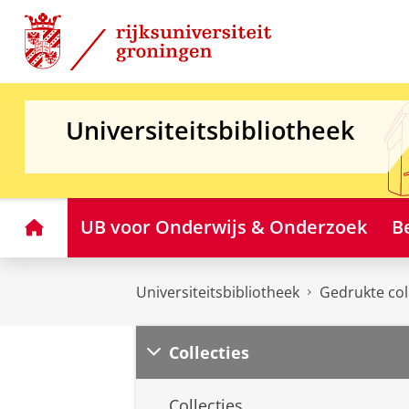
Skip
Skip
to
to
Content
Navigation
Universiteitsbibliotheek
Home
UB voor Onderwijs & Onderzoek
B
Universiteitsbibliotheek
Gedrukte col
Collecties
Collecties