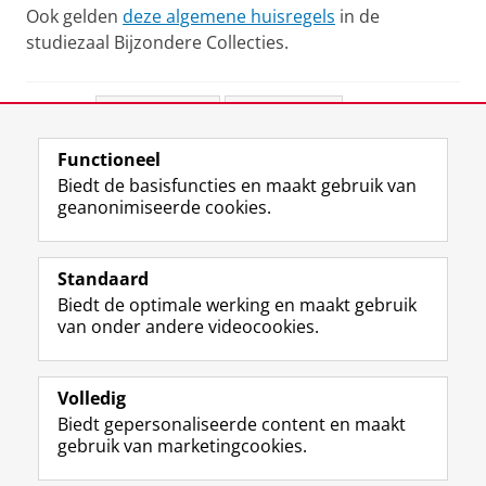
Ook gelden
deze algemene huisregels
in de
studiezaal Bijzondere Collecties.
Deel dit
Facebook
LinkedIn
Functioneel
View this page in:
English
Biedt de basisfuncties en maakt gebruik van
geanonimiseerde cookies.
M
I
Volg ons op
a
n
Standaard
s
s
Biedt de optimale werking en maakt gebruik
t
t
De UB voor medewerkers
van onder andere videocookies.
o
a
De UB voor studenten
d
g
o
r
Praktisch
n
a
Volledig
p
m
Biedt gepersonaliseerde content en maakt
Over de UB
r
-
gebruik van marketingcookies.
o
a
f
c