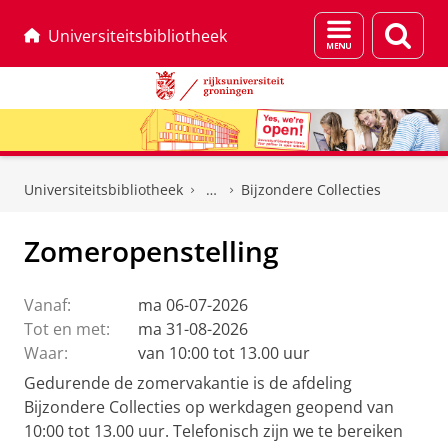
Menu
Zoek
Universiteitsbibliotheek
en
zoeken
Skip
Skip
to
to
Universiteitsbibliotheek
Bijzondere Collecties
Content
Navigation
Zomeropenstelling
Vanaf:
ma 06-07-2026
Tot en met:
ma 31-08-2026
Waar:
van 10:00 tot 13.00 uur
Gedurende de zomervakantie is de afdeling
Bijzondere Collecties op werkdagen geopend van
10:00 tot 13.00 uur. Telefonisch zijn we te bereiken