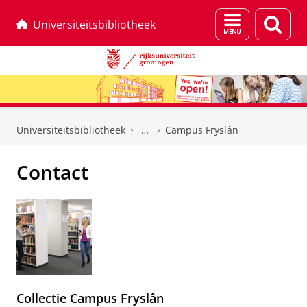
Menu
Zoek
Universiteitsbibliotheek
en
zoeken
Skip
Skip
to
to
Universiteitsbibliotheek
Campus Fryslân
Content
Navigation
Contact
Collectie Campus Fryslân