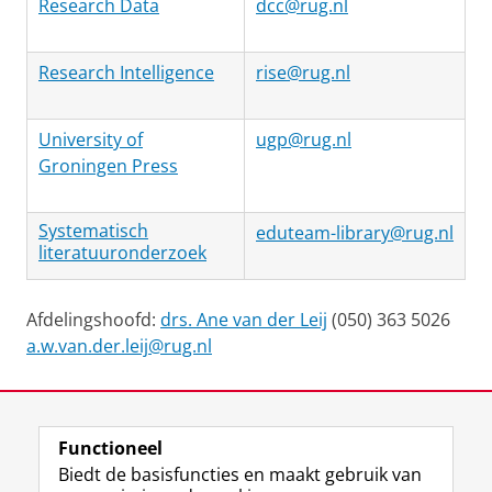
Research Data
dcc@rug.nl
Research Intelligence
rise@rug.nl
University of
ugp@rug.nl
Groningen Press
Systematisch
eduteam-library@rug.nl
literatuuronderzoek
Afdelingshoofd:
drs. Ane van der Leij
(050) 363 5026
a.w.van.der.leij@rug.nl
Laatst gewijzigd:
13 april 2026 09:22
Functioneel
View this page in:
English
Biedt de basisfuncties en maakt gebruik van