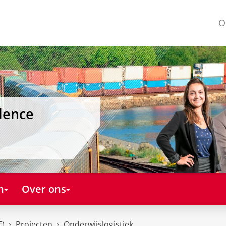
O
lence
n
Over ons
E)
Projecten
Onderwijslogistiek