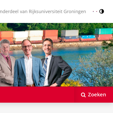
nderdeel van Rijksuniversiteit Groningen
Contr
Nederlands
English
Zoeken