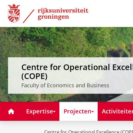
Skip
Skip
to
to
Content
Navigation
Centre for Operational Excel
(COPE)
Faculty of Economics and Business
Home
Expertise
Projecten
Activiteite
Centre for Operational Excellence (COP