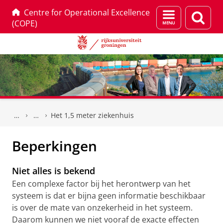
Centre for Operational Excellence
Menu
Zoek
(COPE)
en
zoeken
Skip
Skip
to
to
Het 1,5 meter ziekenhuis
Content
Navigation
Beperkingen
Niet alles is bekend
Een complexe factor bij het herontwerp van het
systeem is dat er bijna geen informatie beschikbaar
is over de mate van onzekerheid in het systeem.
Daarom kunnen we niet vooraf de exacte effecten