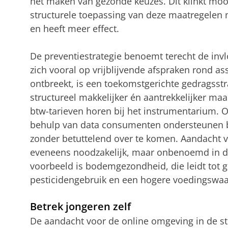
het maken van gezonde keuzes. Dit klinkt moo
structurele toepassing van deze maatregelen m
en heeft meer effect.
De preventiestrategie benoemt terecht de inv
zich vooral op vrijblijvende afspraken rond a
ontbreekt, is een toekomstgerichte gedragsst
structureel makkelijker én aantrekkelijker maak
btw-tarieven horen bij het instrumentarium.
behulp van data consumenten ondersteunen b
zonder betuttelend over te komen. Aandacht 
eveneens noodzakelijk, maar onbenoemd in de 
voorbeeld is bodemgezondheid, die leidt tot
pesticidengebruik en een hogere voedingswaa
Betrek jongeren zelf
De aandacht voor de online omgeving in de stra