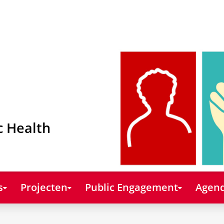
c Health
s
Projecten
Public Engagement
Agend