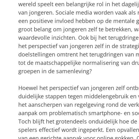
wereld speelt een belangrijke rol in het dagel
van jongeren. Sociale media worden vaak als r
een positieve invloed hebben op de mentale 
groot belang om jongeren zelf te betrekken, want
waardevolle inzichten. Ook bij het terugdrin
het perspectief van jongeren zelf in de strate
doelstellingen omtrent het terugdringen van 
tot de maatschappelijke normalisering van d
groepen in de samenleving?
Hoewel het perspectief van jongeren zelf ontb
duidelijke stappen tegen middelengebruik en 
het aanscherpen van regelgeving rond de ver
aanpak om problematisch smartphone- en soc
Toch blijft het grotendeels onduidelijk hoe d
spelers effectief wordt ingeperkt. Een opvalle
van een gerichte aanpak voor online gokken. 