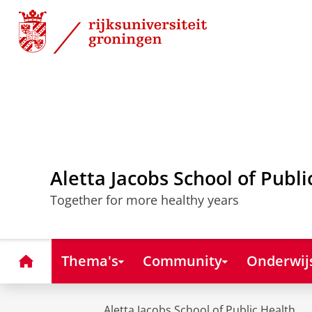
Skip
Skip
to
to
Content
Navigation
Aletta Jacobs School of Publi
Together for more healthy years
Home
Thema's
Community
Onderwij
Aletta Jacobs School of Public Health