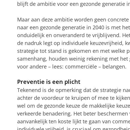
blijft de ambitie voor een gezonde generatie i
Maar aan deze ambitie worden geen concrete
naar een gezonde generatie in 2040 is met he
onduidelijk en onveranderd te vrijblijvend. He
de nadruk legt op individuele keuzevrijheid, k
strategie tot stand is gekomen en met welke 
samenhang, houden weinig rekening met het g
voor andere – lees: commerciële – belangen.
Preventie is een plicht
Tekenend is de opmerking dat de strategie nad
achter de voordeur te kruipen of mee te kijk
wel om de gezonde keuze de makkelijke keuze 
verkeerde benadering. Het beter beschermen 
aanvankelijk ten koste lijkt te gaan van comme
individuele vrijheid, is cruciaal om gezondhei