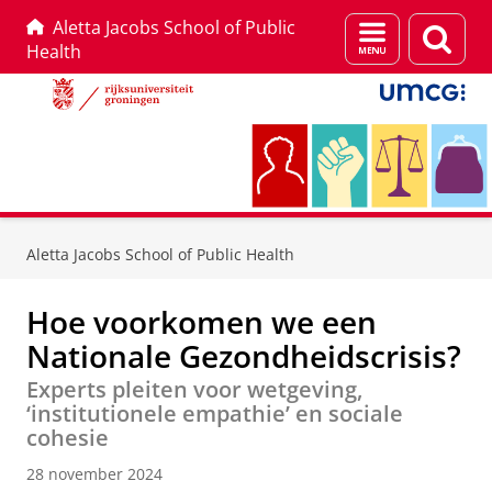
Aletta Jacobs School of Public
Menu
Zoek
Health
en
zoeken
Skip
Skip
to
to
Aletta Jacobs School of Public Health
Content
Navigation
Hoe voorkomen we een
Nationale Gezondheidscrisis?
Experts pleiten voor wetgeving,
‘institutionele empathie’ en sociale
cohesie
28 november 2024