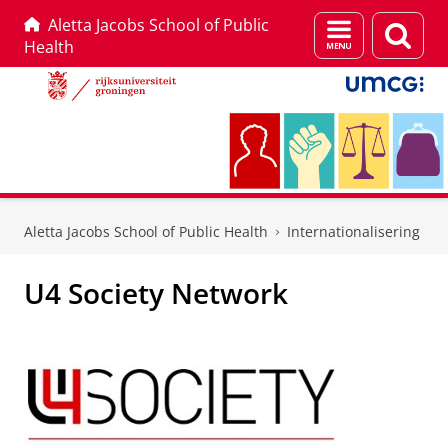
Aletta Jacobs School of Public
Menu
Zoek
Health
en
zoeken
Skip
Skip
to
to
Aletta Jacobs School of Public Health
Internationalisering
Content
Navigation
U4 Society Network