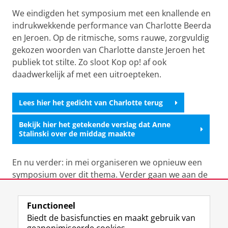
We eindigden het symposium met een knallende en
indrukwekkende performance van Charlotte Beerda
en Jeroen. Op de ritmische, soms rauwe, zorgvuldig
gekozen woorden van Charlotte danste Jeroen het
publiek tot stilte. Zo sloot Kop op! af ook
daadwerkelijk af met een uitroepteken.
Lees hier het gedicht van Charlotte terug
Bekijk hier het getekende verslag dat Anne
Stalinski over de middag maakte
En nu verder: in mei organiseren we opnieuw een
symposium over dit thema. Verder gaan we aan de
hand van de door jullie genoemde thema’s aan de
slag met het organiseren van lerende verbindingen
Functioneel
tussen kennis, beleid en praktijk om zo bij te dragen
Biedt de basisfuncties en maakt gebruik van
aan toekomstbestendige jeugdzorg. Wil je op de