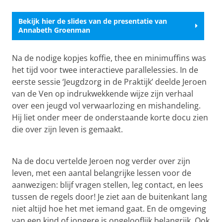
Bekijk hier de slides van de presentatie van
Annabeth Groenman
Na de nodige kopjes koffie, thee en minimuffins was
het tijd voor twee interactieve parallelessies. In de
eerste sessie ‘Jeugdzorg in de Praktijk’ deelde Jeroen
van de Ven op indrukwekkende wijze zijn verhaal
over een jeugd vol verwaarlozing en mishandeling.
Hij liet onder meer de onderstaande korte docu zien
die over zijn leven is gemaakt.
FILMPJE JEROEN
Pas uw cookie instellingen aan
om deze
video te zien
Na de docu vertelde Jeroen nog verder over zijn
leven, met een aantal belangrijke lessen voor de
aanwezigen: blijf vragen stellen, leg contact, en lees
tussen de regels door! Je ziet aan de buitenkant lang
niet altijd hoe het met iemand gaat. En de omgeving
van een kind of jongere is ongelooflijk belangrijk. Ook