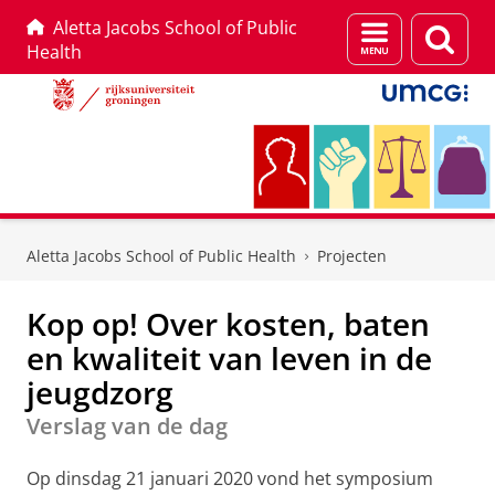
Aletta Jacobs School of Public
Menu
Zoek
Health
en
zoeken
Skip
Skip
to
to
Aletta Jacobs School of Public Health
Projecten
Content
Navigation
Kop op! Over kosten, baten
en kwaliteit van leven in de
jeugdzorg
Verslag van de dag
Op dinsdag 21 januari 2020 vond het symposium