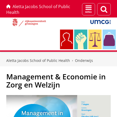
Aletta Jacobs School of Public
Menu
Zoek
Health
en
zoeken
Skip
Skip
to
to
Aletta Jacobs School of Public Health
Onderwijs
Content
Navigation
Management & Economie in
Zorg en Welzijn