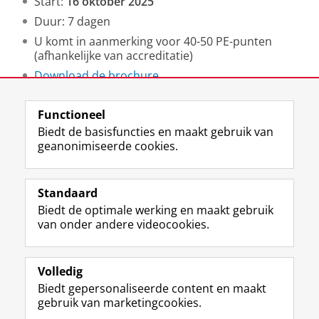
Start:
16 oktober 2025
Duur: 7 dagen
U komt in aanmerking voor 40-50 PE-punten
(afhankelijke van accreditatie)
Download de brochure
Meld u aan voor de online infosessie op maandag
18 mei 202
Functioneel
Schrijf u in!
Biedt de basisfuncties en maakt gebruik van
geanonimiseerde cookies.
Bel of e-mail ons voor meer informatie
Laatst gewijzigd:
07 juli 2026 09:56
Standaard
Biedt de optimale werking en maakt gebruik
View this page in:
English
van onder andere videocookies.
Volledig
I
L
Y
Volg ons op
Biedt gepersonaliseerde content en maakt
n
i
o
gebruik van marketingcookies.
s
n
u
t
k
T