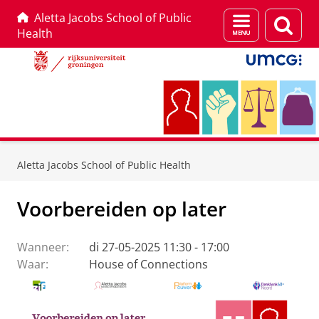
Aletta Jacobs School of Public
Menu
Zoek
Health
en
zoeken
Skip
Skip
to
to
Aletta Jacobs School of Public Health
Content
Navigation
Voorbereiden op later
Wanneer:
di 27-05-2025 11:30 - 17:00
Waar:
House of Connections