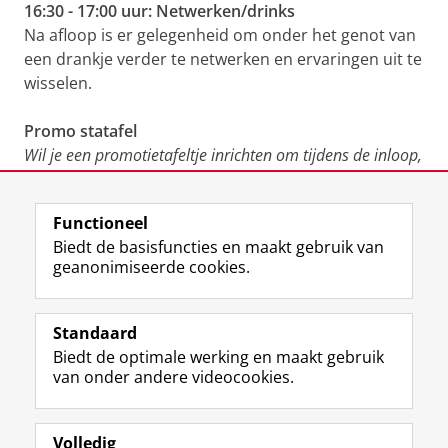
16:30 - 17:00 uur: Netwerken/drinks
Na afloop is er gelegenheid om onder het genot van
een drankje verder te netwerken en ervaringen uit te
wisselen.
Promo statafel
Wil je een promotietafeltje inrichten om tijdens de inloop,
pauze, lunch of naborrel materiaal te presenteren of
meer te vertellen over een relevant onderwerp? Neem
Functioneel
dan contact op via
Aletta@rug.nl
.
Biedt de basisfuncties en maakt gebruik van
geanonimiseerde cookies.
Registreer nu!
Standaard
Biedt de optimale werking en maakt gebruik
Deel dit
Facebook
LinkedIn
van onder andere videocookies.
Volledig