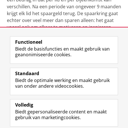
verschillen. Na een periode van ongeveer 9 maanden
krijgt elk lid het spaargeld terug. De spaarkring gaat
echter over veel meer dan sparen alleen: het gaat
vooral ook om elkaar te motiveren en inspireren,
ervaringen uit te wisselen.
Functioneel
U kunt zich
hier
aanmelden voor het webinar. Meer
Biedt de basisfuncties en maakt gebruik van
geanonimiseerde cookies.
informatie over de webinars is te vinden op de
website van de
Werkplaats Sociaal Domein Noord
Standaard
Biedt de optimale werking en maakt gebruik
Deel dit
Facebook
LinkedIn
van onder andere videocookies.
Volledig
I
L
Y
Volg ons op
Biedt gepersonaliseerde content en maakt
n
i
o
gebruik van marketingcookies.
s
n
u
t
k
T