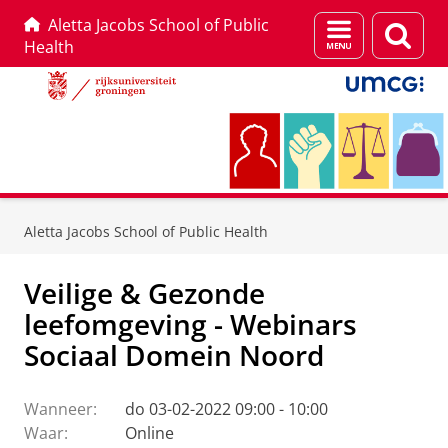
Aletta Jacobs School of Public
Menu
Zoek
Health
en
zoeken
Skip
Skip
to
to
Aletta Jacobs School of Public Health
Content
Navigation
Veilige & Gezonde
leefomgeving - Webinars
Sociaal Domein Noord
Wanneer:
do 03-02-2022 09:00 - 10:00
Waar:
Online