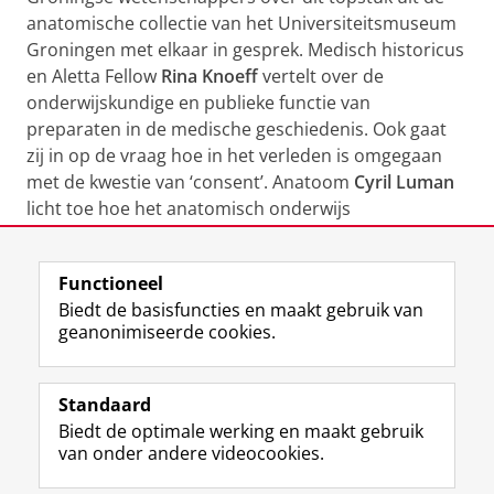
anatomische collectie van het Universiteitsmuseum
Groningen met elkaar in gesprek. Medisch historicus
en Aletta Fellow
Rina Knoeff
vertelt over de
onderwijskundige en publieke functie van
preparaten in de medische geschiedenis. Ook gaat
zij in op de vraag hoe in het verleden is omgegaan
met de kwestie van ‘consent’. Anatoom
Cyril Luman
licht toe hoe het anatomisch onderwijs
tegenwoordig is ingericht. Oud-beheerder van de
anatomische collectie
John Le Grand
geeft
Functioneel
technische uitleg. Host is
Mariska de Bone
.
Biedt de basisfuncties en maakt gebruik van
geanonimiseerde cookies.
Meer info en tickets
Standaard
Biedt de optimale werking en maakt gebruik
Deel dit
Facebook
LinkedIn
van onder andere videocookies.