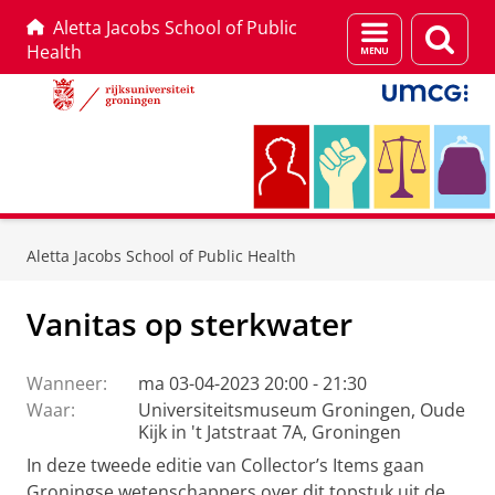
Aletta Jacobs School of Public
Menu
Zoek
Health
en
zoeken
Skip
Skip
to
to
Aletta Jacobs School of Public Health
Content
Navigation
Vanitas op sterkwater
Wanneer:
ma 03-04-2023 20:00 - 21:30
Waar:
Universiteitsmuseum Groningen, Oude
Kijk in 't Jatstraat 7A, Groningen
In deze tweede editie van Collector’s Items gaan
Groningse wetenschappers over dit topstuk uit de