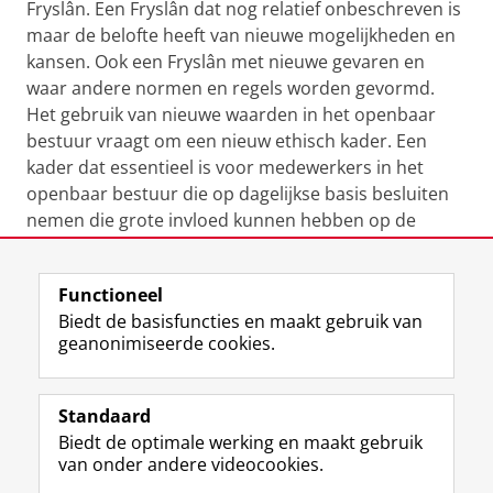
Fryslân. Een Fryslân dat nog relatief onbeschreven is
maar de belofte heeft van nieuwe mogelijkheden en
kansen. Ook een Fryslân met nieuwe gevaren en
waar andere normen en regels worden gevormd.
Het gebruik van nieuwe waarden in het openbaar
bestuur vraagt om een nieuw ethisch kader. Een
kader dat essentieel is voor medewerkers in het
openbaar bestuur die op dagelijkse basis besluiten
nemen die grote invloed kunnen hebben op de
levens van inwoners. Kan deze voorziening verstrekt
worden? Moet dit vervolgd worden? Moet dit worden
Functioneel
gedoogd?
Biedt de basisfuncties en maakt gebruik van
geanonimiseerde cookies.
Meer info & aanmelden
Standaard
Biedt de optimale werking en maakt gebruik
Deel dit
Facebook
LinkedIn
van onder andere videocookies.