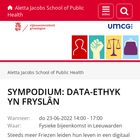
Aletta Jacobs School of Public
Menu
Zoek
Health
en
zoeken
Skip
Skip
to
to
Aletta Jacobs School of Public Health
Content
Navigation
SYMPODIUM: DATA-ETHYK
YN FRYSLÂN
Wanneer:
do 23-06-2022 14:00 - 17:00
Waar:
Fysieke bijeenkomst in Leeuwarden
Steeds meer Friezen leiden hun leven in een digitaal