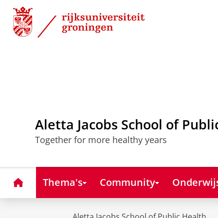
Skip
Skip
to
to
Content
Navigation
Aletta Jacobs School of Publi
Together for more healthy years
Home
Thema's
Community
Onderwij
Aletta Jacobs School of Public Health