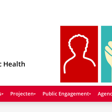
c Health
s
Projecten
Public Engagement
Agend