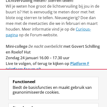
Lichtvervuiling meten? Sterren tellen!
Wil je weten hoe groot de lichtvervuiling bij jou in de
buurt is? Het is eenvoudig te meten door met het
blote oog sterren te tellen. Nieuwsgierig? Doe dan
mee met de meetacties die we in februari en maart
houden. Meer informatie vind je op de
Curious-
pagina
op de Forum-website.
Mini-college
De nacht overbelicht
met Govert Schilling
en Roelof Hut
Zondag 24 januari 16.00 – 17.30 uur
Live te volgen, of terug te kijken op
Platform F
(
platform.forum.nl
)
Het mini-college en de meetacties zijn onderdeel van
Functioneel
het burgerwetenschapsproject
CurioUs
, een initiatief
Biedt de basisfuncties en maakt gebruik van
geanonimiseerde cookies.
van Science LinX, Aletta Jacobs School of Public
Health en Forum Groningen.