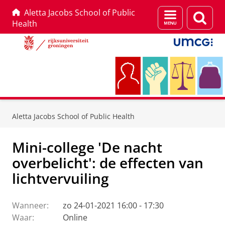
Aletta Jacobs School of Public
Menu
Zoek
Health
en
zoeken
Skip
Skip
to
to
Aletta Jacobs School of Public Health
Content
Navigation
Mini-college 'De nacht
overbelicht': de effecten van
lichtvervuiling
Wanneer:
zo 24-01-2021 16:00 - 17:30
Waar:
Online