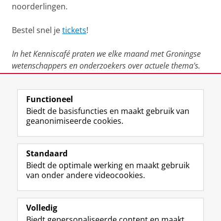
noorderlingen.
Bestel snel je
tickets
!
In het Kenniscafé praten we elke maand met Groningse
wetenschappers en onderzoekers over actuele thema's.
Het Kenniscafé wordt georganiseerd i.s.m.
Studium
Generale
en
Forum Groningen
en wordt ondersteund
Functioneel
door het Akkoord van Groningen.
Biedt de basisfuncties en maakt gebruik van
geanonimiseerde cookies.
Kijk de animatie!
Standaard
Biedt de optimale werking en maakt gebruik
Deel dit
Facebook
LinkedIn
van onder andere videocookies.
Volledig
I
L
Y
Volg ons op
Biedt gepersonaliseerde content en maakt
n
i
o