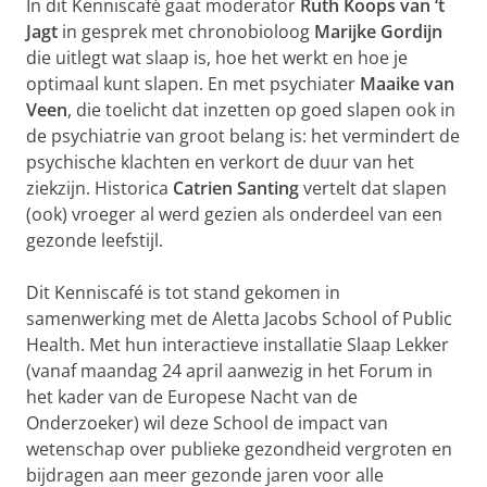
In dit Kenniscafé gaat moderator
Ruth Koops van ‘t
Jagt
in gesprek met chronobioloog
Marijke Gordijn
die uitlegt wat slaap is, hoe het werkt en hoe je
optimaal kunt slapen. En met psychiater
Maaike van
Veen
, die toelicht dat inzetten op goed slapen ook in
de psychiatrie van groot belang is: het vermindert de
psychische klachten en verkort de duur van het
ziekzijn. Historica
Catrien Santing
vertelt dat slapen
(ook) vroeger al werd gezien als onderdeel van een
gezonde leefstijl.
Dit Kenniscafé is tot stand gekomen in
samenwerking met de Aletta Jacobs School of Public
Health. Met hun interactieve installatie Slaap Lekker
(vanaf maandag 24 april aanwezig in het Forum in
het kader van de Europese Nacht van de
Onderzoeker) wil deze School de impact van
wetenschap over publieke gezondheid vergroten en
bijdragen aan meer gezonde jaren voor alle