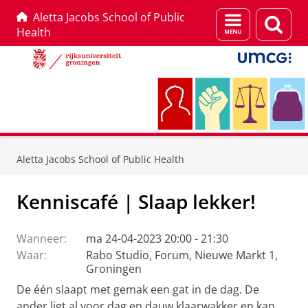
Aletta Jacobs School of Public
Menu
Zoek
Health
en
zoeken
Skip
Skip
to
to
Aletta Jacobs School of Public Health
Content
Navigation
Kenniscafé | Slaap lekker!
Wanneer:
ma 24-04-2023 20:00 - 21:30
Waar:
Rabo Studio, Forum, Nieuwe Markt 1,
Groningen
De één slaapt met gemak een gat in de dag. De
ander ligt al voor dag en dauw klaarwakker en kan