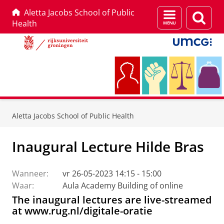
Aletta Jacobs School of Public
Menu
Zoek
Health
en
zoeken
Skip
Skip
to
to
Aletta Jacobs School of Public Health
Content
Navigation
Inaugural Lecture Hilde Bras
Wanneer:
vr 26-05-2023 14:15 - 15:00
Waar:
Aula Academy Building of online
The inaugural lectures are live-streamed
at www.rug.nl/digitale-oratie