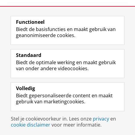
Deel dit
Facebook
LinkedIn
Functioneel
Biedt de basisfuncties en maakt gebruik van
geanonimiseerde cookies.
I
L
Y
Volg ons op
n
i
o
s
n
u
Standaard
t
k
T
Biedt de optimale werking en maakt gebruik
a
e
u
Disclaimer & Copyright
Privacy
Cookies
van onder andere videocookies.
g
d
b
Inloggen
r
I
e
a
n
-
m
-
k
Volledig
-
p
a
Biedt gepersonaliseerde content en maakt
a
a
n
gebruik van marketingcookies.
c
g
a
c
i
a
o
n
l
Stel je cookievoorkeur in. Lees onze
privacy
en
u
a
R
cookie disclaimer
voor meer informatie.
n
R
i