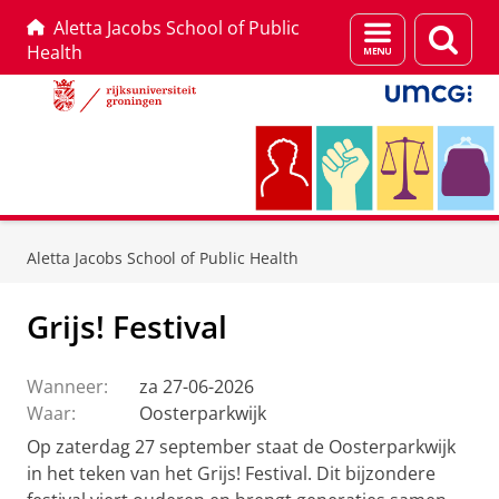
Aletta Jacobs School of Public
Menu
Zoek
Health
en
zoeken
Skip
Skip
to
to
Aletta Jacobs School of Public Health
Content
Navigation
Grijs! Festival
Wanneer:
za 27-06-2026
Waar:
Oosterparkwijk
Op zaterdag 27 september staat de Oosterparkwijk
in het teken van het Grijs! Festival. Dit bijzondere