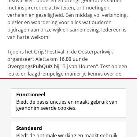
festival viert ouderen en brengt generaties samen
met inspirerende activiteiten, ontmoetingen,
verhalen en gezelligheid. Een middag vol verbinding,
plezier en waardering voor alles wat ouderen
bijdragen aan onze wijk en samenleving. Iedereen is
van harte welkom!
Tijdens het Grijs! Festival in de Oosterparkwijk
organiseert Aletta om
16.00 uur
de
OvergangsPubQuiz
bij "Bij van Houten". Test op een
leuke en laagdrempelige manier je kennis over de
overgang, hormonen en gezondheid. Kom meedoen,
leer iets nieuws en ga in gesprek met anderen.
Functioneel
Iedereen is welkom!
Biedt de basisfuncties en maakt gebruik van
geanonimiseerde cookies.
Meer informatie
Standaard
Biedt de optimale werking en maakt gebruik
Deel dit
Facebook
LinkedIn