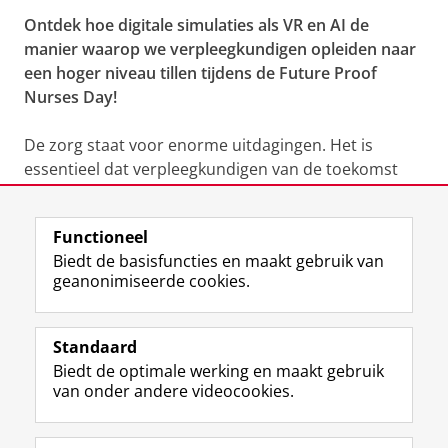
Ontdek hoe digitale simulaties als VR en AI de
manier waarop we verpleegkundigen opleiden naar
een hoger niveau tillen tijdens de Future Proof
Nurses Day!
De zorg staat voor enorme uitdagingen. Het is
essentieel dat verpleegkundigen van de toekomst
goed voorbereid zijn. Hoe zorg je ervoor dat zij de
juiste kennis en vaardigheden opdoen in een steeds
Functioneel
veranderende en complexere zorgomgeving?
Biedt de basisfuncties en maakt gebruik van
geanonimiseerde cookies.
Meer informatie
Standaard
Biedt de optimale werking en maakt gebruik
Deel dit
Facebook
LinkedIn
van onder andere videocookies.