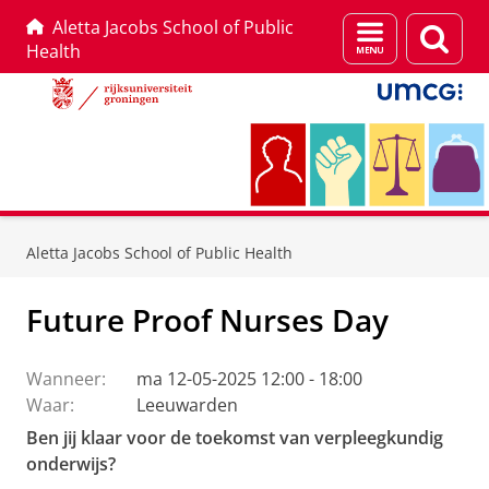
Aletta Jacobs School of Public
Menu
Zoek
Health
en
zoeken
Skip
Skip
to
to
Aletta Jacobs School of Public Health
Content
Navigation
Future Proof Nurses Day
Wanneer:
ma 12-05-2025 12:00 - 18:00
Waar:
Leeuwarden
Ben jij klaar voor de toekomst van verpleegkundig
onderwijs?