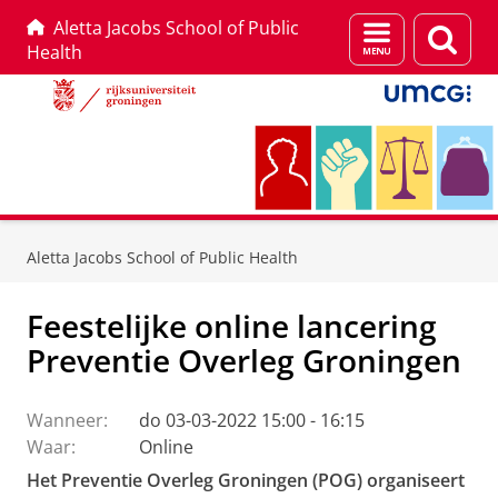
Aletta Jacobs School of Public
Menu
Zoek
Health
en
zoeken
Skip
Skip
to
to
Aletta Jacobs School of Public Health
Content
Navigation
Feestelijke online lancering
Preventie Overleg Groningen
Wanneer:
do 03-03-2022 15:00 - 16:15
Waar:
Online
Het Preventie Overleg Groningen (POG) organiseert