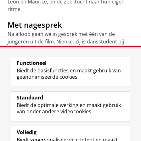
Leon en Maurice, en de zoektocht naar hun eigen
ritme.
Met nagesprek
Na afloop gaan we in gesprek met één van de
jongeren uit de film; Nienke. Zij is dansstudent bij
Lucia Martas in Groningen. Ook aanwezig is Karin
van Rijn; slaapexpert van slaapcentrum Sein in
Functioneel
Zwolle.
Biedt de basisfuncties en maakt gebruik van
geanonimiseerde cookies.
Meer info & tickets
Standaard
Biedt de optimale werking en maakt gebruik
Deel dit
Facebook
LinkedIn
van onder andere videocookies.
Volledig
I
L
Y
Volg ons op
Biedt gepersonaliseerde content en maakt
n
i
o