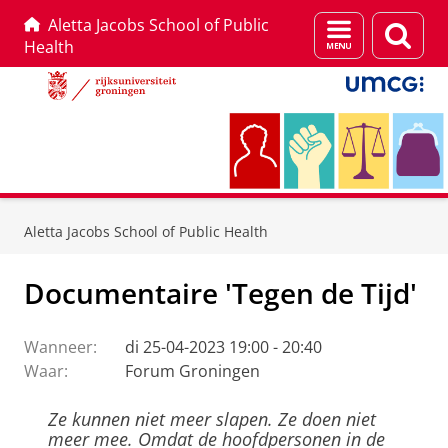
Aletta Jacobs School of Public
Menu
Zoek
Health
en
zoeken
Skip
Skip
to
to
Aletta Jacobs School of Public Health
Content
Navigation
Documentaire 'Tegen de Tijd'
Wanneer:
di 25-04-2023 19:00 - 20:40
Waar:
Forum Groningen
Ze kunnen niet meer slapen. Ze doen niet
meer mee. Omdat de hoofdpersonen in de