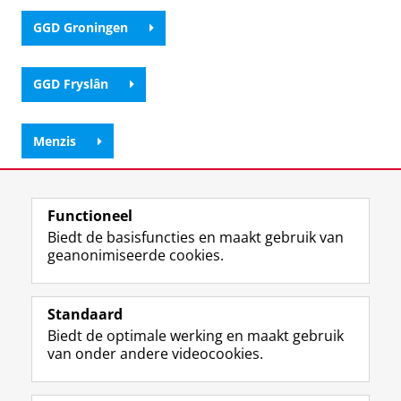
GGD Groningen
GGD Fryslân
Menzis
De Friesland Zorgverkeraar
Functioneel
Biedt de basisfuncties en maakt gebruik van
Forum Groningen
geanonimiseerde cookies.
Laatst gewijzigd:
02 september 2025 14:49
Standaard
Biedt de optimale werking en maakt gebruik
View this page in:
English
van onder andere videocookies.