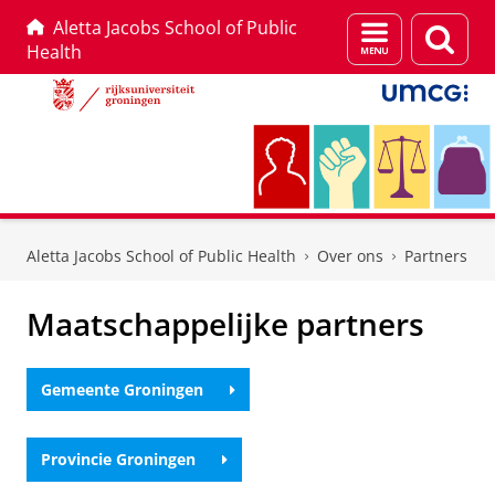
Aletta Jacobs School of Public
Menu
Zoek
Health
en
zoeken
Skip
Skip
to
to
Aletta Jacobs School of Public Health
Over ons
Partners
Content
Navigation
Maatschappelijke partners
Gemeente Groningen
Provincie Groningen