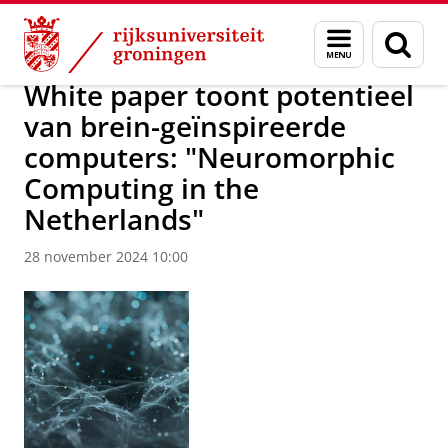
Skip
Skip
Over ons
CogniGron
Menu
Zoek
to
to
en
Content
Navigation
zoeken
White paper toont potentieel
van brein-geïnspireerde
computers: "Neuromorphic
Computing in the
Netherlands"
28 november 2024 10:00