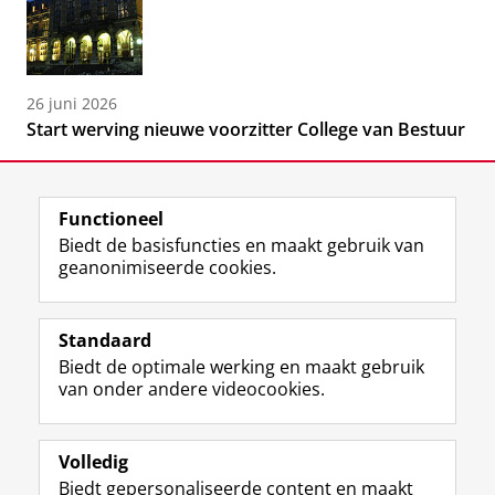
26 juni 2026
Start werving nieuwe voorzitter College van Bestuur
Functioneel
Biedt de basisfuncties en maakt gebruik van
geanonimiseerde cookies.
F
L
R
I
Y
Volg de RUG
a
i
S
n
o
Standaard
c
n
S
s
u
Biedt de optimale werking en maakt gebruik
e
k
-
t
T
Studiekiezers
van onder andere videocookies.
b
e
f
a
u
Maatschappij/bedrijven
o
d
e
g
b
o
I
e
r
e
Alumni
k
n
d
a
-
Volledig
p
-
R
m
k
Biedt gepersonaliseerde content en maakt